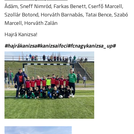
Ádám, Sneff Nimród, Farkas Benett, Cserfő Marcell,
Szollár Botond, Horváth Barnabás, Tatai Bence, Szabó
Marcell, Horváth Zalán
Hajrá Kanizsa!
#hajrákanizsa#kanizsaifoci#fcnagykanizsa_up#