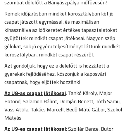
szombat délelőtt a Bányászpálya műfüvesén!
Remek időjárásban mindkét korosztályban két jó
csapat játszott egymással, és maximálisan
kihasználva az időkeretet értékes tapasztalatokat
gyűjtöttek mindkét csapat játékosai. Nagyon szép
gólokat, sok jó egyéni teljesítményt láttunk mindkét
korosztályban, mindkét csapat részéről.
Azt gondoljuk, hogy ez a délelőtt is hozzátett a
gyerekek fejlődéséhez, köszönjük a kaposvári
csapatnak, hogy eljöttek hozzánk!
Az U8-as csapat játékosai
: Tankó Károly, Major
Botond, Salamon Bálint, Domján Benett, Tóth Samu,
Vass Attila, Takács Marcell, Bedő Máté Gábor, Szokol
Mátyás
Az U9-es csapat játékosai
: Szollár Bence, Butor