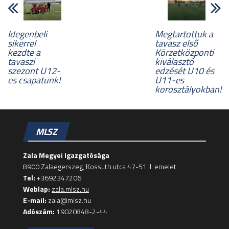
Idegenbeli
Megtartottuk a
sikerrel
tavasz első
kezdte a
Körzetközponti
tavaszi
kiválasztó
szezont U12-
edzését U10 és
es csapatunk!
U11-es
korosztályokban!
MLSZ
Zala Megyei Igazgatósága
8900 Zalaegerszeg, Kossuth utca 47-51 II. emelet
Tel:
+3692347206
Weblap:
zala.mlsz.hu
E-mail:
zala@mlsz.hu
Adószám:
19020848-2-44