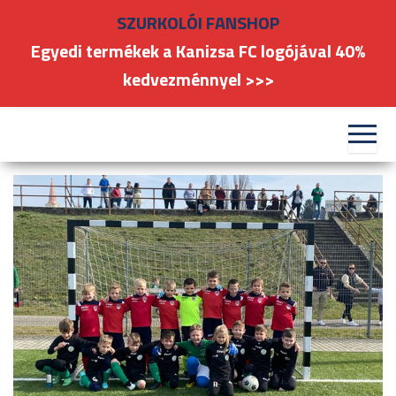
Skip
SZURKOLÓI FANSHOP
to
Egyedi termékek a Kanizsa FC logójával 40%
the
kedvezménnyel >>>
content
#kanizsafoci
FC
Nagykanizsa