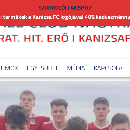
SZURKOLÓI FANSHOP
i termékek a Kanizsa FC logójával 40% kedvezménny
TUMOK
EGYESÜLET
MÉDIA
KAPCSOLAT