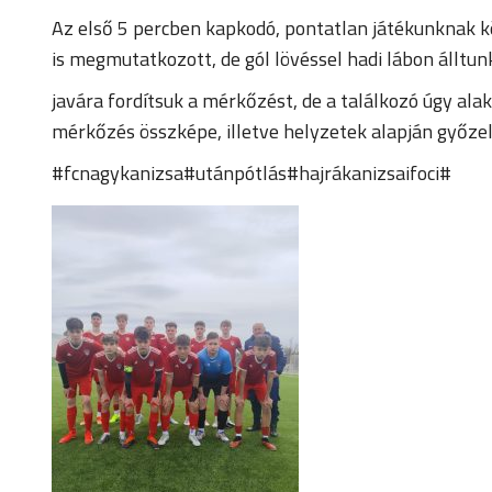
Az első 5 percben kapkodó, pontatlan játékunknak 
is megmutatkozott, de gól lövéssel hadi lábon álltu
javára fordítsuk a mérkőzést, de a találkozó úgy alak
mérkőzés összképe, illetve helyzetek alapján győzel
#fcnagykanizsa#utánpótlás#hajrákanizsaifoci#