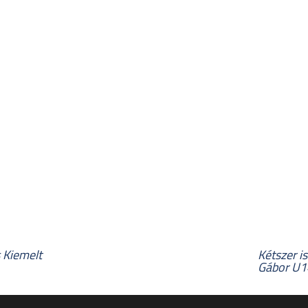
s Kiemelt
Kétszer i
Gábor U1