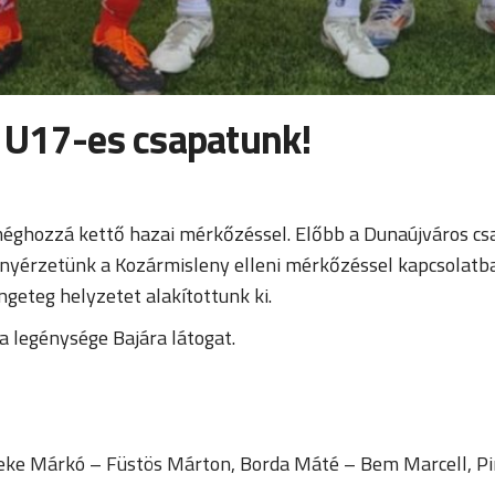
t U17-es csapatunk!
éghozzá kettő hazai mérkőzéssel. Előbb a Dunaújváros csa
nyérzetünk a Kozármisleny elleni mérkőzéssel kapcsolatban
ngeteg helyzetet alakítottunk ki.
a legénysége Bajára látogat.
Beke Márkó – Füstös Márton, Borda Máté – Bem Marcell, 