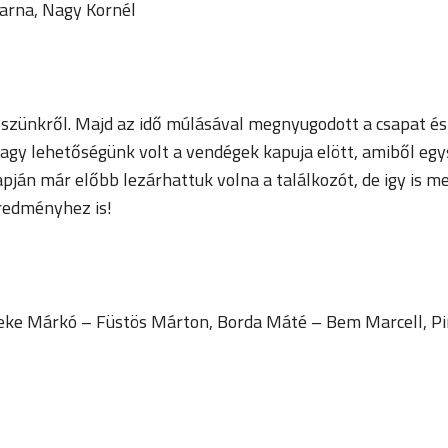
Barna, Nagy Kornél
részünkről. Majd az idő múlásával megnyugodott a csapat é
agy lehetőségünk volt a vendégek kapuja elött, amiből eg
lapján már előbb lezárhattuk volna a találkozót, de igy is
redményhez is!
Beke Márkó – Füstös Márton, Borda Máté – Bem Marcell, Pi