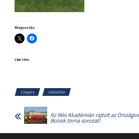
Megosztás:
Like this:
Category
Utánpótlás
Az Illés Akadémián rajtolt az Országo
Bozsik torna sorozat!