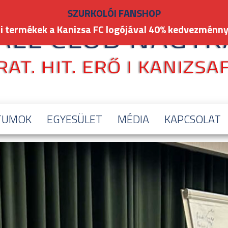
SZURKOLÓI FANSHOP
i termékek a Kanizsa FC logójával 40% kedvezménny
TUMOK
EGYESÜLET
MÉDIA
KAPCSOLAT