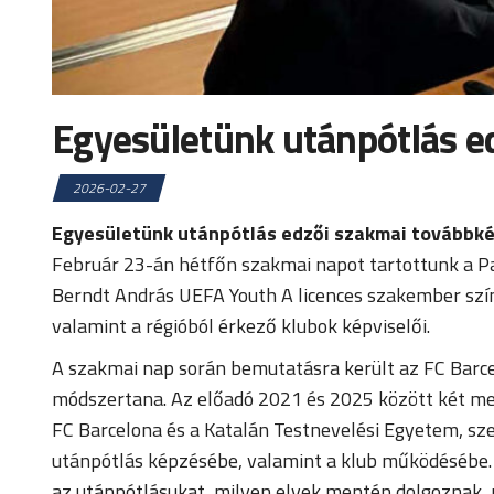
Egyesületünk utánpótlás ed
2026-02-27
Egyesületünk utánpótlás edzői szakmai továbbké
Február 23-án hétfőn szakmai napot tartottunk a 
Berndt András UEFA Youth A licences szakember szín
valamint a régióból érkező klubok képviselői.
A szakmai nap során bemutatásra került az FC Barcel
módszertana. Az előadó 2021 és 2025 között két mes
FC Barcelona és a Katalán Testnevelési Egyetem, sze
utánpótlás képzésébe, valamint a klub működésébe. 
az utánpótlásukat, milyen elvek mentén dolgoznak, 