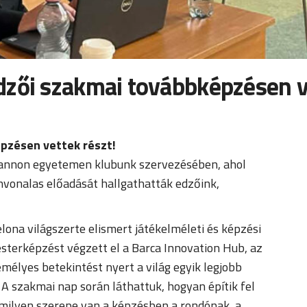
zői szakmai továbbképzésen ve
pzésen vettek részt!
Pannon egyetemen klubunk szervezésében, ahol
vonalas előadását hallgathatták edzőink,
ona világszerte elismert játékelméleti és képzési
terképzést végzett el a Barca Innovation Hub, az
mélyes betekintést nyert a világ egyik legjobb
A szakmai nap során láthattuk, hogyan építik fel
milyen szerepe van a képzésben a rondónak, a