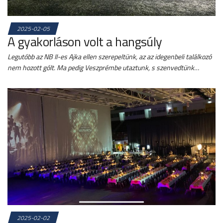
2025-02-05
A gyakorláson volt a hangsúly
Legutóbb az NB II-es Ajka ellen szerepeltünk, az az idegenbeli találkozó
nem hozott gólt. Ma pedig Veszprémbe utaztunk, s szenvedtünk…
2025-02-02