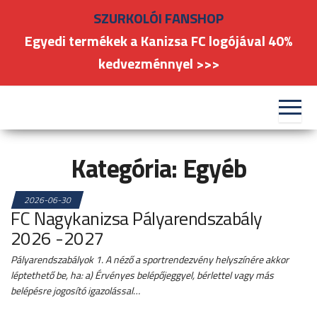
Skip
SZURKOLÓI FANSHOP
to
Egyedi termékek a Kanizsa FC logójával 40%
the
kedvezménnyel >>>
content
#kanizsafoci
FC
Nagykanizsa
Kategória:
Egyéb
2026-06-30
FC Nagykanizsa Pályarendszabály
2026 -2027
Pályarendszabályok 1. A néző a sportrendezvény helyszínére akkor
léptethető be, ha: a) Érvényes belépőjeggyel, bérlettel vagy más
belépésre jogosító igazolással…