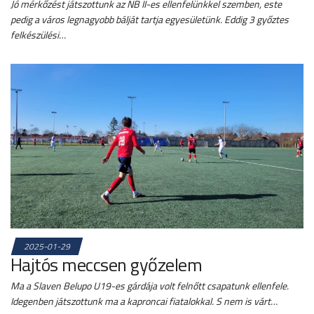
Jó mérkőzést játszottunk az NB II-es ellenfelünkkel szemben, este
pedig a város legnagyobb bálját tartja egyesületünk. Eddig 3 győztes
felkészülési…
2025-01-29
Hajtós meccsen győzelem
Ma a Slaven Belupo U19-es gárdája volt felnőtt csapatunk ellenfele.
Idegenben játszottunk ma a kaproncai fiatalokkal. S nem is várt…