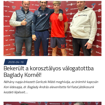
2026-04-16
Bekerült a korosztályos válogatottba
Baglady Kornél!
Néhány napja érkezett Gerliczki Máté meghívója, az örömhír kapcsán
Kori édesapja, dr. Baglady András elevenítette fel fiatal játékosunk
kezdeti lépéseit.…