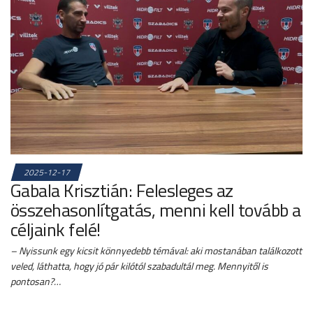
2025-12-17
Gabala Krisztián: Felesleges az
összehasonlítgatás, menni kell tovább a
céljaink felé!
– Nyissunk egy kicsit könnyedebb témával: aki mostanában találkozott
veled, láthatta, hogy jó pár kilótól szabadultál meg. Mennyitől is
pontosan?…