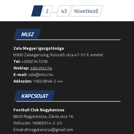
Bejegyzések
1
2
…
43
Következő
lapozása
MLSZ
Zala Megyei Igazgatósága
8900 Zalaegerszeg, Kossuth utca 47-51 II. emelet
Tel:
+3692347206
Weblap:
zala.mlsz.hu
E-mail:
zala@mlsz.hu
Adószám:
19020848-2-44
KAPCSOLAT
Football Club Nagykanizsa
8800 Nagykanizsa, Zárda utca 16.
Adószám: 18966314-2-20
Email:ufcnagykanizsa@gmail.com