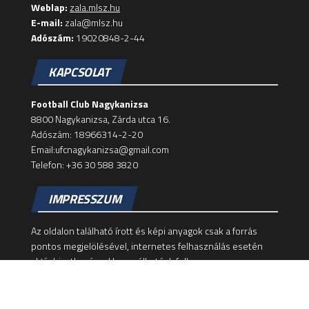
Weblap:
zala.mlsz.hu
E-mail:
zala@mlsz.hu
Adószám:
19020848-2-44
KAPCSOLAT
Football Club Nagykanizsa
8800 Nagykanizsa, Zárda utca 16.
Adószám: 18966314-2-20
Email:ufcnagykanizsa@gmail.com
Telefon: +36 30 588 3820
IMPRESSZUM
Az oldalon található írott és képi anyagok csak a forrás
pontos megjelölésével, internetes felhasználás esetén
aktív hivatkozással használhatóak fel!
Felelős szerkesztő: Dominik Zsolt