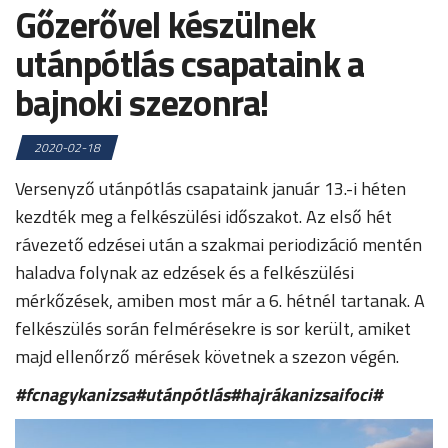
Gőzerővel készülnek
utánpótlás csapataink a
bajnoki szezonra!
2020-02-18
Versenyző utánpótlás csapataink január 13.-i héten
kezdték meg a felkészülési időszakot. Az első hét
rávezető edzései után a szakmai periodizáció mentén
haladva folynak az edzések és a felkészülési
mérkőzések, amiben most már a 6. hétnél tartanak. A
felkészülés során felmérésekre is sor került, amiket
majd ellenőrző mérések követnek a szezon végén.
#fcnagykanizsa#utánpótlás#hajrákanizsaifoci#