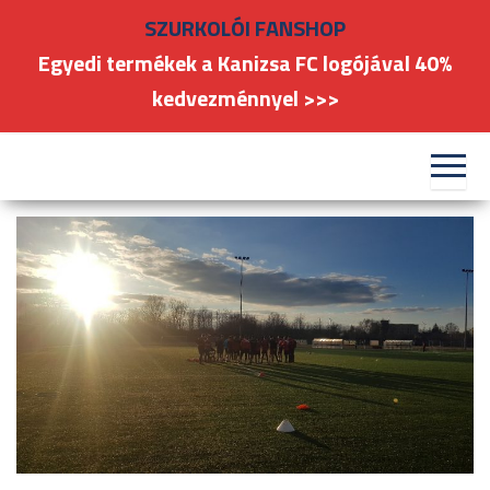
Skip
SZURKOLÓI FANSHOP
to
Egyedi termékek a Kanizsa FC logójával 40%
the
kedvezménnyel >>>
content
#kanizsafoci
FC
Nagykanizsa