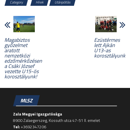
Category
Hírek
Utánpótlás
Magabiztos
Ezüstérmes
győzelmet
lett Ajkán
aratott
U13-as
nemzetközi
korosztályunk
edzőmérkőzésen
a Csáki József
vezette U15-ös
korosztályunk!
MLSZ
Zala Megyei Igazgatósága
8900 Zalaegerszeg, Kossuth utca 47-51 II. emelet
Tel:
+3692347206