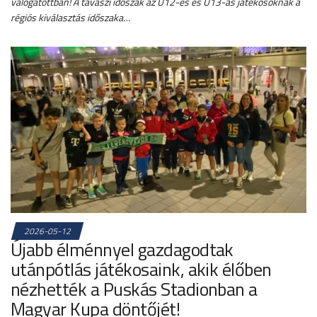
válogatottban! A tavaszi időszak az U12-es és U13-as játékosoknak a
régiós kiválasztás időszaka…
2026-05-12
Újabb élménnyel gazdagodtak
utánpótlás játékosaink, akik élőben
nézhették a Puskás Stadionban a
Magyar Kupa döntőjét!