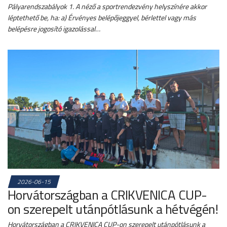
Pályarendszabályok 1. A néző a sportrendezvény helyszínére akkor
léptethető be, ha: a) Érvényes belépőjeggyel, bérlettel vagy más
belépésre jogosító igazolással…
2026-06-15
Horvátországban a CRIKVENICA CUP-
on szerepelt utánpótlásunk a hétvégén!
Horvátországban a CRIKVENICA CUP-on szerepelt utánpótlásunk a