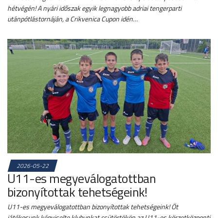
hétvégén! A nyári időszak egyik legnagyobb adriai tengerparti
utánpótlástornáján, a Crikvenica Cupon idén…
2026-05-22
U11-es megyeválogatottban
bizonyítottak tehetségeink!
U11-es megyeválogatottban bizonyítottak tehetségeink! Öt
játékosunk képviselte klubunkat csütörtökön az U11-es körzetközponti