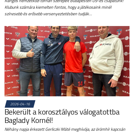
Rangos nemzetközi tornán szerepelt Budapesten U9-es csapatunk!
Klubunk számára kiemelten fontos, hogy a játékosaink minél
színesebb és erősebb versenyeztetésben tudják…
2026-04-16
Bekerült a korosztályos válogatottba
Baglady Kornél!
Néhány napja érkezett Gerliczki Máté meghívója, az örömhír kapcsán