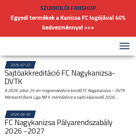
Skip
SZURKOLÓI FANSHOP
to
Egyedi termékek a Kanizsa FC logójával 40%
the
kedvezménnyel >>>
content
#kanizsafoci
FC
Nagykanizsa
2026-07-22
Sajtóakkreditáció FC Nagykanizsa-
DVTK
A 2026. július 25-én megrendezésre kerülő FC Nagykanizsa – DVTK
Merkantil Bank Liga NB II. mérkőzésre a sajtó képviselői 2026.…
2026-06-30
FC Nagykanizsa Pályarendszabály
2026 -2027