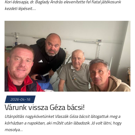
Kori édesapja, dr. Baglady András elevenítette fel fiatal játékosunk
kezdeti lépéseit.…
2026-04-16
Várunk vissza Géza bácsi!
Utánpótlás nagykövetünket Vlaszák Géza bácsit látogattuk meg a
kórházban a napokban, aki műtét után lábadozik. Jó volt látni, hogy
mosolya…