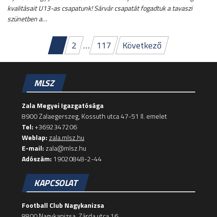
kvalitásait U13-as csapatunk! Sárvár csapatát fogadtuk a tavaszi
szünetben a…
Bejegyzések
1
2
…
117
Következő
lapozása
MLSZ
Zala Megyei Igazgatósága
8900 Zalaegerszeg, Kossuth utca 47-51 II. emelet
Tel:
+3692347206
Weblap:
zala.mlsz.hu
E-mail:
zala@mlsz.hu
Adószám:
19020848-2-44
KAPCSOLAT
Football Club Nagykanizsa
8800 Nagykanizsa, Zárda utca 16.