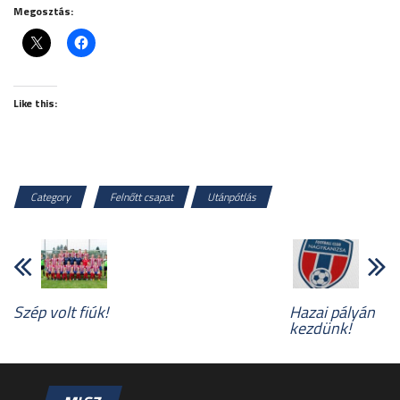
Megosztás:
Like this:
Category
Felnőtt csapat
Utánpótlás
Szép volt fiúk!
Hazai pályán
kezdünk!