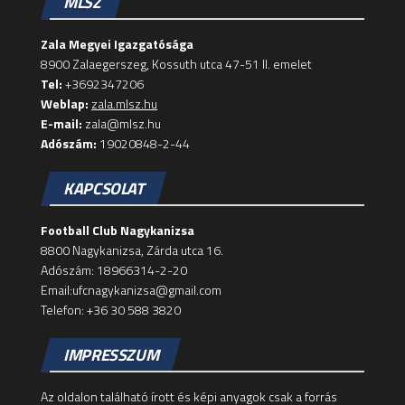
MLSZ
Zala Megyei Igazgatósága
8900 Zalaegerszeg, Kossuth utca 47-51 II. emelet
Tel:
+3692347206
Weblap:
zala.mlsz.hu
E-mail:
zala@mlsz.hu
Adószám:
19020848-2-44
KAPCSOLAT
Football Club Nagykanizsa
8800 Nagykanizsa, Zárda utca 16.
Adószám: 18966314-2-20
Email:ufcnagykanizsa@gmail.com
Telefon: +36 30 588 3820
IMPRESSZUM
Az oldalon található írott és képi anyagok csak a forrás