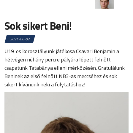
Sok sikert Beni!
2021-06-02
U19-es korosztályunk játékosa Csavari Benjamin a
hétvégén néhány percre pályára lépett felnőtt
csapatunk Tatabánya elleni mérkőzésén. Gratulálunk
Beninek az első felnőtt NB3-as meccséhez és sok
sikert kívánunk neki a folytatáshoz!