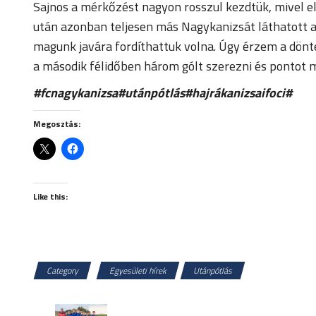
Sajnos a mérkőzést nagyon rosszul kezdtük, mivel el
után azonban teljesen más Nagykanizsát láthatott a k
magunk javára fordíthattuk volna. Úgy érzem a dönte
a második félidőben három gólt szerezni és pontot 
#fcnagykanizsa#utánpótlás#hajrákanizsaifoci#
Megosztás:
Like this:
Category
Egyesületi hírek
Utánpótlás