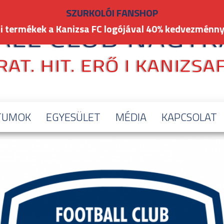
SZURKOLÓI FANSHOP
i termékek a Kanizsa FC logójával 40% kedvezménny
TUMOK
EGYESÜLET
MÉDIA
KAPCSOLAT