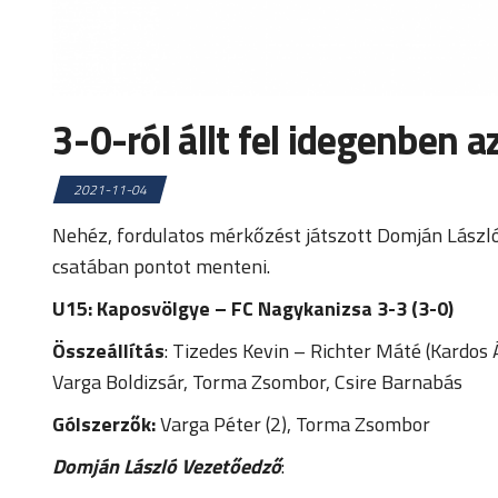
3-0-ról állt fel idegenben 
2021-11-04
Nehéz, fordulatos mérkőzést játszott Domján László
csatában pontot menteni.
U15:
Kaposvölgye – FC Nagykanizsa 3-3 (3-0)
Összeállítás
: Tizedes Kevin – Richter Máté (Kardos
Varga Boldizsár, Torma Zsombor, Csire Barnabás
Gólszerzők:
Varga Péter (2), Torma Zsombor
Domján László Vezetőedző
: