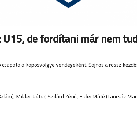
az U15, de fordítani már nem tu
 csapata a Kaposvölgye vendégeként. Sajnos a rossz kezdé
 Ádám), Mikler Péter, Szilárd Zénó, Erdei Máté (Lancsák Ma