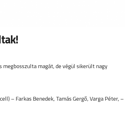
dtak!
s megbosszulta magát, de végül sikerült nagy
rcell) – Farkas Benedek, Tamás Gergő, Varga Péter, –