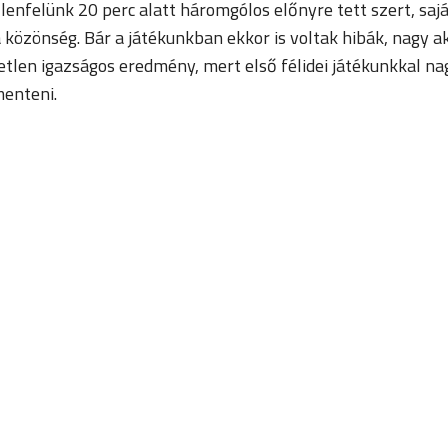
lenfelünk 20 perc alatt háromgólos előnyre tett szert, saj
özönség. Bár a játékunkban ekkor is voltak hibák, nagy aka
tlen igazságos eredmény, mert első félidei játékunkkal na
menteni.