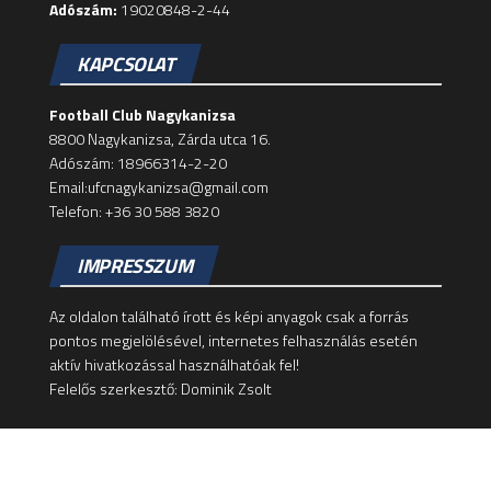
Adószám:
19020848-2-44
KAPCSOLAT
Football Club Nagykanizsa
8800 Nagykanizsa, Zárda utca 16.
Adószám: 18966314-2-20
Email:ufcnagykanizsa@gmail.com
Telefon: +36 30 588 3820
IMPRESSZUM
Az oldalon található írott és képi anyagok csak a forrás
pontos megjelölésével, internetes felhasználás esetén
aktív hivatkozással használhatóak fel!
Felelős szerkesztő: Dominik Zsolt