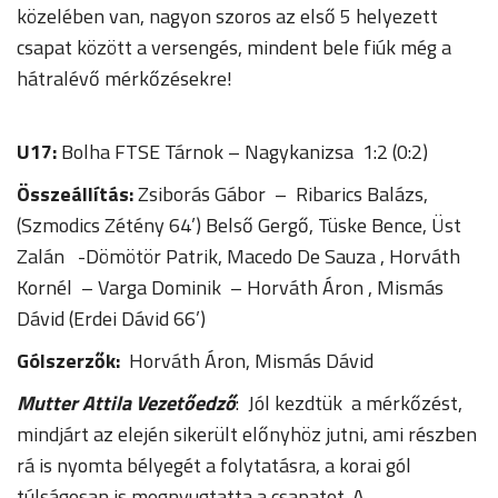
közelében van, nagyon szoros az első 5 helyezett
csapat között a versengés, mindent bele fiúk még a
hátralévő mérkőzésekre!
U17:
Bolha FTSE Tárnok – Nagykanizsa 1:2 (0:2)
Összeállítás:
Zsiborás Gábor – Ribarics Balázs,
(Szmodics Zétény 64’) Belső Gergő, Tüske Bence, Üst
Zalán -Dömötör Patrik, Macedo De Sauza , Horváth
Kornél – Varga Dominik – Horváth Áron , Mismás
Dávid (Erdei Dávid 66’)
Gólszerzők:
Horváth Áron, Mismás Dávid
Mutter Attila Vezetőedző
: Jól kezdtük a mérkőzést,
mindjárt az elején sikerült előnyhöz jutni, ami részben
rá is nyomta bélyegét a folytatásra, a korai gól
túlságosan is megnyugtatta a csapatot. A