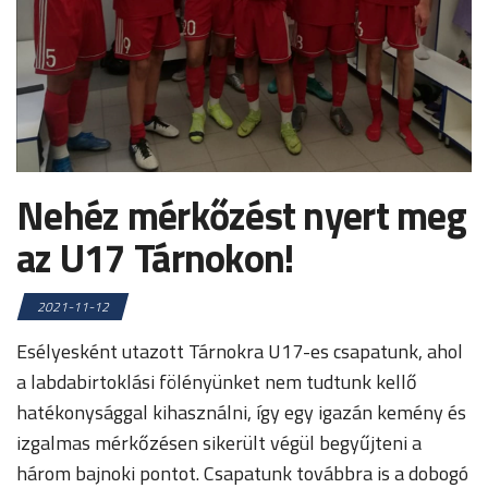
Nehéz mérkőzést nyert meg
az U17 Tárnokon!
2021-11-12
Esélyesként utazott Tárnokra U17-es csapatunk, ahol
a labdabirtoklási fölényünket nem tudtunk kellő
hatékonysággal kihasználni, így egy igazán kemény és
izgalmas mérkőzésen sikerült végül begyűjteni a
három bajnoki pontot. Csapatunk továbbra is a dobogó