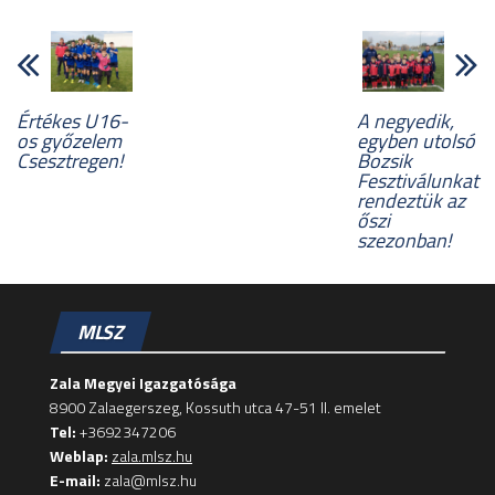
Értékes U16-
A negyedik,
os győzelem
egyben utolsó
Csesztregen!
Bozsik
Fesztiválunkat
rendeztük az
őszi
szezonban!
MLSZ
Zala Megyei Igazgatósága
8900 Zalaegerszeg, Kossuth utca 47-51 II. emelet
Tel:
+3692347206
Weblap:
zala.mlsz.hu
E-mail:
zala@mlsz.hu