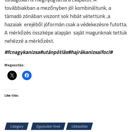
továbbiakban a mezőnyben jól kombináltunk, a
támadó zónában viszont sok hibát vétettünk ,a
hazaiak erejéből jóformán csak a védekezésre futotta.
A mérkőzés összképe alapján saját magunknak tettük
nehézzé a mérkőzést.
#fcnagykanizsa#utánpótlás#hajrákanizsaifoci#
Megosztás:
Like this:
Category
Egyesületi hírek
Utánpótlás