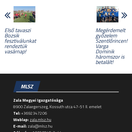
Első tavaszi
Megérdemelt
Bozsik
győzelem
fesztiválunkat
Szentlőrincen!
rendeztük
Varga
vasárnap!
Dominik
háromszor is
betalált!
MLSZ
Zala Megyei Igazgatósága
8900 Zalaegerszeg, Kossuth utca 47-51 II. emelet
Tel:
+3692347206
Weblap:
zala.mlsz.hu
E-mail:
zala@mlsz.hu