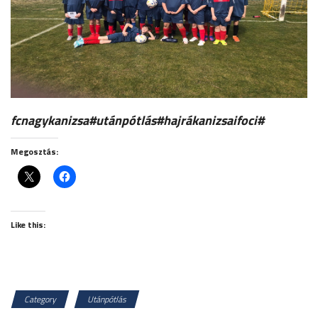
fcnagykanizsa#utánpótlás#hajrákanizsaifoci#
Megosztás:
Like this:
Category
Utánpótlás