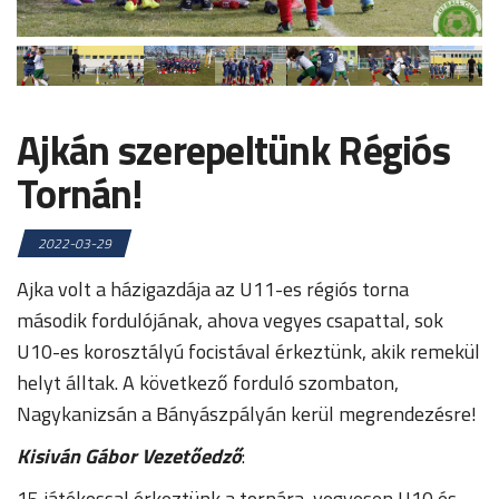
Ajkán szerepeltünk Régiós
Tornán!
2022-03-29
Ajka volt a házigazdája az U11-es régiós torna
második fordulójának, ahova vegyes csapattal, sok
U10-es korosztályú focistával érkeztünk, akik remekül
helyt álltak. A következő forduló szombaton,
Nagykanizsán a Bányászpályán kerül megrendezésre!
Kisiván Gábor Vezetőedző
:
15 játékossal érkeztünk a tornára, vegyesen U10 és