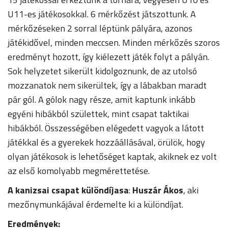
U11-es játékosokkal. 6 mérkőzést játszottunk. A
mérkőzéseken 2 sorral léptünk pályára, azonos
játékidővel, minden meccsen. Minden mérkőzés szoros
eredményt hozott, így kiélezett játék folyt a pályán.
Sok helyzetet sikerült kidolgoznunk, de az utolsó
mozzanatok nem sikerültek, így a lábakban maradt
pár gól. A gólok nagy része, amit kaptunk inkább
egyéni hibákból születtek, mint csapat taktikai
hibákból. Összességében elégedett vagyok a látott
játékkal és a gyerekek hozzáállásával, örülök, hogy
olyan játékosok is lehetőséget kaptak, akiknek ez volt
az első komolyabb megmérettetése.
A kanizsai csapat különdíjasa
:
Huszár Ákos
, aki
mezőnymunkájával érdemelte ki a különdíjat.
Eredmények: