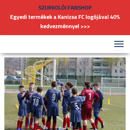
Skip
SZURKOLÓI FANSHOP
to
Egyedi termékek a Kanizsa FC logójával 40%
the
kedvezménnyel >>>
content
#kanizsafoci
FC
Nagykanizsa