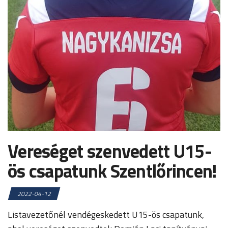
Vereséget szenvedett U15-
ös csapatunk Szentlőrincen!
2022-04-12
Listavezetőnél vendégeskedett U15-ös csapatunk,