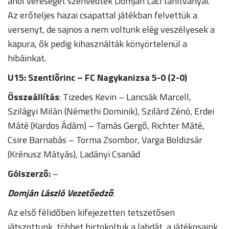
ahol vereséget szenvedtek Domján Laci tanítványai.
Az erőteljes hazai csapattal játékban felvettük a
versenyt, de sajnos a nem voltunk elég veszélyesek a
kapura, ők pedig kihasználták könyörtelenül a
hibáinkat.
U15:
Szentlőrinc –
FC Nagykanizsa 5-0 (2-0)
Összeállítás
: Tizedes Kevin – Lancsák Marcell,
Szilágyi Milán (Némethi Dominik), Szilárd Zénó, Erdei
Máté (Kardos Ádám) – Tamás Gergő, Richter Máté,
Csire Barnabás – Torma Zsombor, Varga Boldizsár
(Krénusz Mátyás), Ladányi Csanád
Gólszerző:
–
Domján László Vezetőedző
:
Az első félidőben kifejezetten tetszetősen
játszottunk, többet birtokoltuk a labdát, a játékosaink