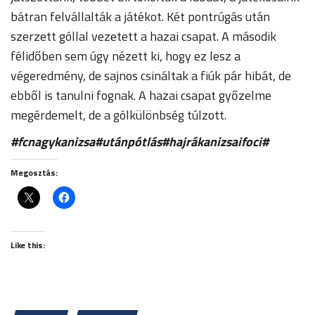
bátran felvállalták a játékot. Két pontrúgás után
szerzett góllal vezetett a hazai csapat. A második
félidőben sem úgy nézett ki, hogy ez lesz a
végeredmény, de sajnos csináltak a fiúk pár hibát, de
ebből is tanulni fognak. A hazai csapat győzelme
megérdemelt, de a gólkülönbség túlzott.
#fcnagykanizsa#utánpótlás#hajrákanizsaifoci#
Megosztás:
Like this: