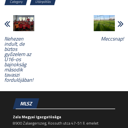
Category
Utánpótlás
Nehezen
Meccsnap!
indult, de
biztos
győzelem az
U16-os
bajnokság
második
tavaszi
fordulójában!
MLSZ
Zala Megyei Igazgatósága
8900 Zalaegerszeg, Kossuth utca 47-51 II. emelet