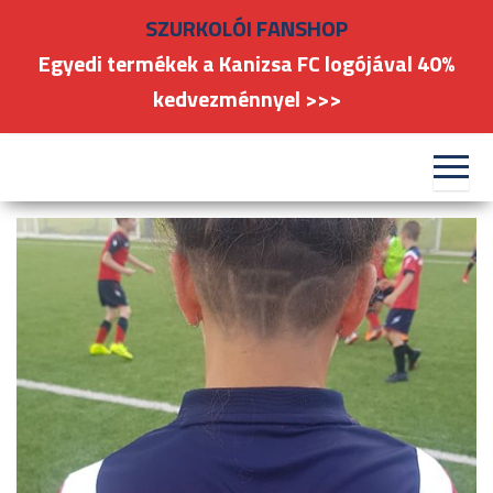
Skip
SZURKOLÓI FANSHOP
to
Egyedi termékek a Kanizsa FC logójával 40%
the
kedvezménnyel >>>
content
#kanizsafoci
FC
Nagykanizsa