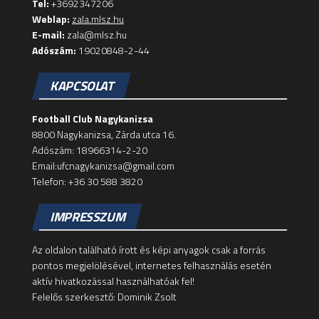
Tel:
+3692347206
Weblap:
zala.mlsz.hu
E-mail:
zala@mlsz.hu
Adószám:
19020848-2-44
KAPCSOLAT
Football Club Nagykanizsa
8800 Nagykanizsa, Zárda utca 16.
Adószám: 18966314-2-20
Email:ufcnagykanizsa@gmail.com
Telefon: +36 30 588 3820
IMPRESSZUM
Az oldalon található írott és képi anyagok csak a forrás
pontos megjelölésével, internetes felhasználás esetén
aktív hivatkozással használhatóak fel!
Felelős szerkesztő: Dominik Zsolt