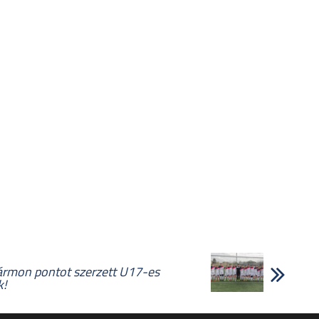
ármon pontot szerzett U17-es
k!