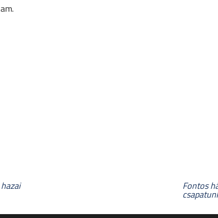
tam.
 hazai
Fontos h
csapatun