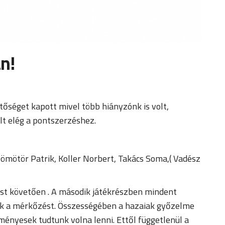
n!
őséget kapott mivel több hiányzónk is volt,
lt elég a pontszerzéshez.
Dömötör Patrik, Koller Norbert, Takács Soma,( Vadész
gást követően . A második játékrészben mindent
rták a mérkőzést. Összességében a hazaiak győzelme
ényesek tudtunk volna lenni. Ettől függetlenül a