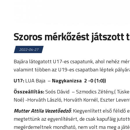
Szoros mérkőzést játszott t
2022-04-27
Bajára látogatott U17-es csapatunk, ahol nehéz mérk
valamint többen az U19-es csapatban léptek pályára. 
U17:
LUA Baja –
Nagykanizsa
2 -0 (1:0))
Összeállítás:
Soós Dávid – Szmodics Zétény,( Tüske 
Noé) -Horváth László, Horváth Kornél, Eszter Leven
Mutter Attila Vezetőedző
: Kiegyenlített első félid
megtettünk az egyenlítésért, de csak kapufáig jutot
megérdemeltnek mondható, nem volt ma meg a játékun