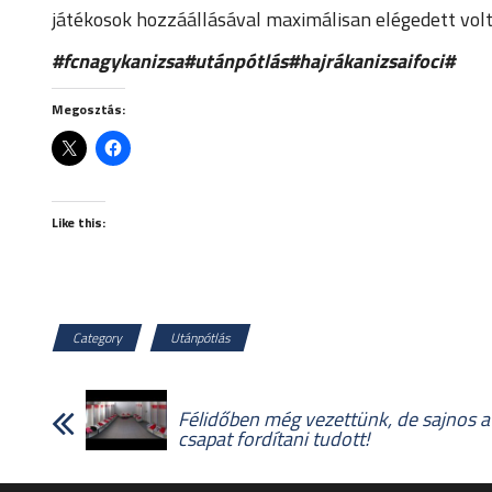
játékosok hozzáállásával maximálisan elégedett vol
#fcnagykanizsa#utánpótlás#hajrákanizsaifoci#
Megosztás:
Like this:
Category
Utánpótlás
Félidőben még vezettünk, de sajnos a
csapat fordítani tudott!