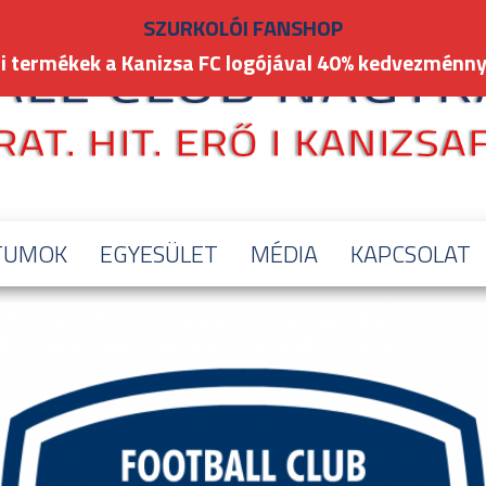
SZURKOLÓI FANSHOP
i termékek a Kanizsa FC logójával 40% kedvezménny
TUMOK
EGYESÜLET
MÉDIA
KAPCSOLAT