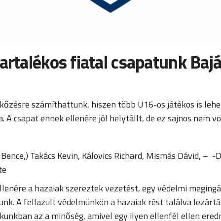
artalékos fiatal csapatunk Bajá
őzésre számíthattunk, hiszen több U16-os játékos is lehet
A csapat ennek ellenére jól helytállt, de ez sajnos nem vo
Bence,) Takács Kevin, Kálovics Richard, Mismás Dávid, – -
te
ő ellenére a hazaiak szereztek vezetést, egy védelmi megin
tunk. A fellazult védelmünkön a hazaiak rést találva lezá
kban az a minőség, amivel egy ilyen ellenfél ellen eredm