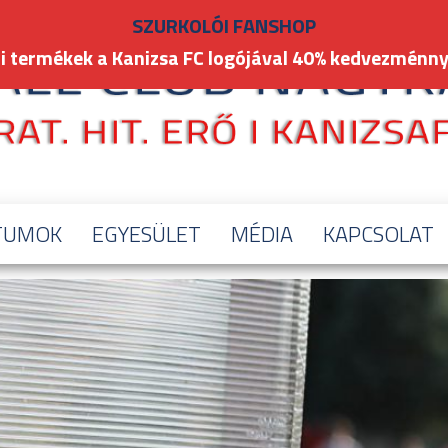
SZURKOLÓI FANSHOP
i termékek a Kanizsa FC logójával 40% kedvezménny
TUMOK
EGYESÜLET
MÉDIA
KAPCSOLAT