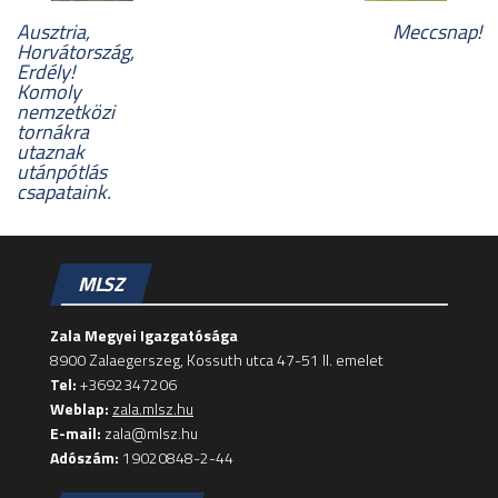
Ausztria,
Meccsnap!
Horvátország,
Erdély!
Komoly
nemzetközi
tornákra
utaznak
utánpótlás
csapataink.
MLSZ
Zala Megyei Igazgatósága
8900 Zalaegerszeg, Kossuth utca 47-51 II. emelet
Tel:
+3692347206
Weblap:
zala.mlsz.hu
E-mail:
zala@mlsz.hu
Adószám:
19020848-2-44