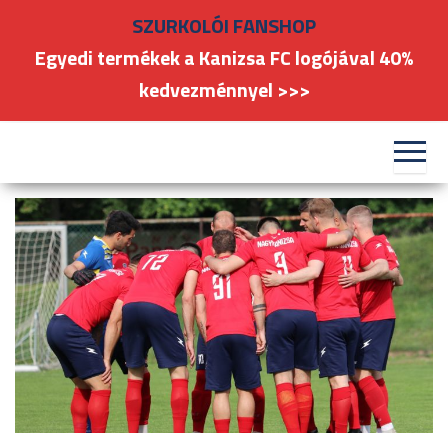
Skip
SZURKOLÓI FANSHOP
to
Egyedi termékek a Kanizsa FC logójával 40%
the
kedvezménnyel >>>
content
#kanizsafoci
FC
Nagykanizsa