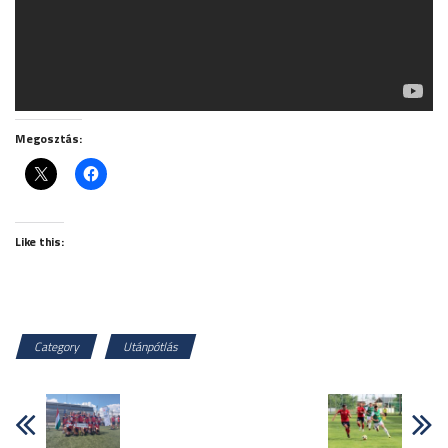
Megosztás:
Like this:
Category
Utánpótlás