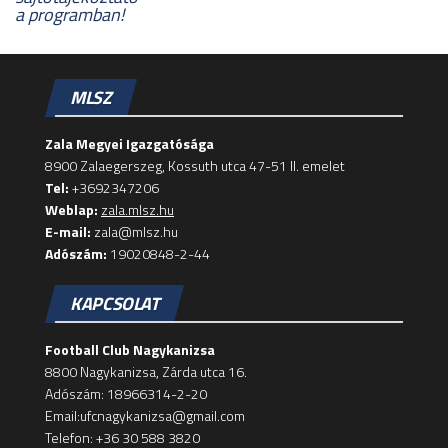
a programban!
MLSZ
Zala Megyei Igazgatósága
8900 Zalaegerszeg, Kossuth utca 47-51 II. emelet
Tel:
+3692347206
Weblap:
zala.mlsz.hu
E-mail:
zala@mlsz.hu
Adószám:
19020848-2-44
KAPCSOLAT
Football Club Nagykanizsa
8800 Nagykanizsa, Zárda utca 16.
Adószám: 18966314-2-20
Email:ufcnagykanizsa@gmail.com
Telefon: +36 30 588 3820