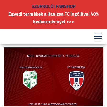
Skip
SZURKOLÓI FANSHOP
to
Egyedi termékek a Kanizsa FC logójával 40%
the
kedvezménnyel >>>
content
#kanizsafoci
FC
Nagykanizsa