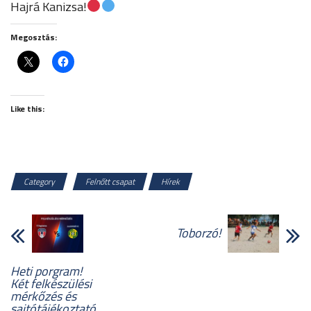
Hajrá Kanizsa!
Megosztás:
Like this:
Category
Felnőtt csapat
Hírek
Toborzó!
Heti porgram!
Két felkészülési
mérkőzés és
sajtótájékoztató