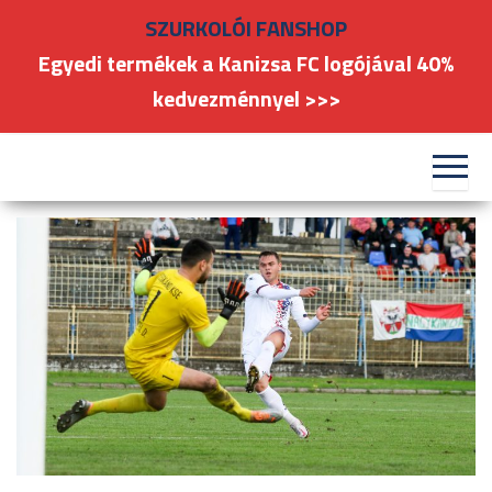
Skip
SZURKOLÓI FANSHOP
to
Egyedi termékek a Kanizsa FC logójával 40%
the
kedvezménnyel >>>
content
#kanizsafoci
FC
Nagykanizsa