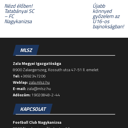
Nézd élőben!
Újabb
Tatabányai SC
könnyed
– FC
győzelem az
Nagykanizsa
U16-os
bajnokságban!
MLSZ
Zala Megyei Igazgatósága
8900 Zalaegerszeg, Kossuth utca 47-51 II. emelet
Tel:
+3692347206
Weblap:
zala.mlsz.hu
E-mail:
zala@mlsz.hu
Adószám:
19020848-2-44
KAPCSOLAT
Football Club Nagykanizsa