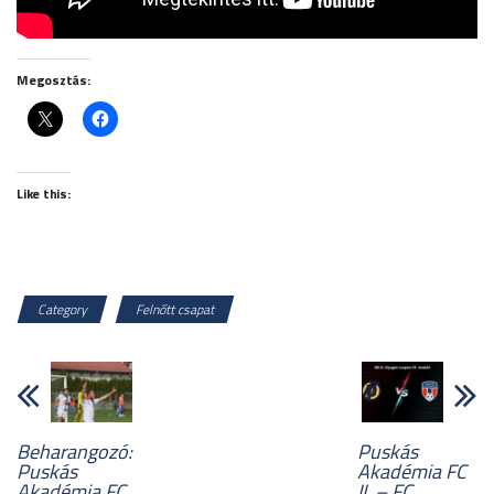
Megosztás:
Like this:
Category
Felnőtt csapat
Beharangozó:
Puskás
Puskás
Akadémia FC
Akadémia FC
II. – FC