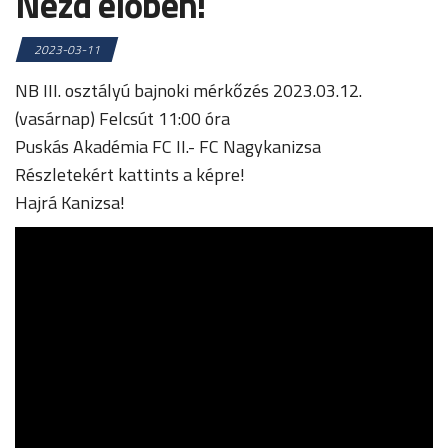
Nézd élőben!
2023-03-11
NB III. osztályú bajnoki mérkőzés 2023.03.12.
(vasárnap) Felcsút 11:00 óra
Puskás Akadémia FC II.- FC Nagykanizsa
Részletekért kattints a képre!
Hajrá Kanizsa!