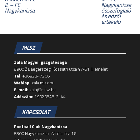
II. – FC
Nagykanizsa
Nagykanizsa
összefoglaló
és edzői
értékelő
MLSZ
Zala Megyei Igazgatósága
8900 Zalaegerszeg, Kossuth utca 47-51 II. emelet
Tel:
+3692347206
Weblap:
zala.mlsz.hu
E-mail:
zala@mlsz.hu
Adószám:
19020848-2-44
KAPCSOLAT
Football Club Nagykanizsa
8800 Nagykanizsa, Zárda utca 16.