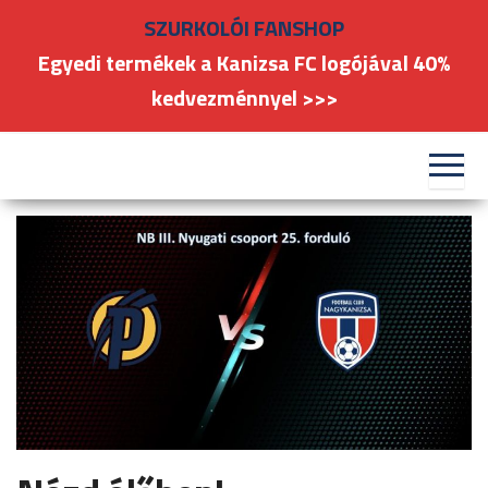
Skip
SZURKOLÓI FANSHOP
to
Egyedi termékek a Kanizsa FC logójával 40%
the
kedvezménnyel >>>
content
#kanizsafoci
FC
Nagykanizsa