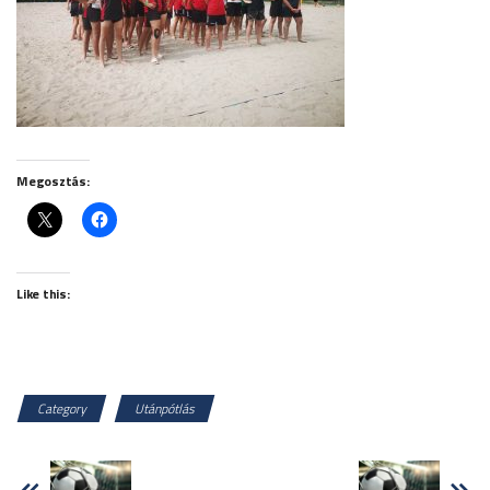
Megosztás:
Like this:
Category
Utánpótlás