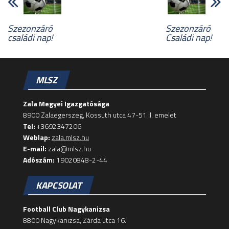
Szezonzáró
Szezonzáró
családi nap!
Családi nap!
MLSZ
Zala Megyei Igazgatósága
8900 Zalaegerszeg, Kossuth utca 47-51 II. emelet
Tel:
+3692347206
Weblap:
zala.mlsz.hu
E-mail:
zala@mlsz.hu
Adószám:
19020848-2-44
KAPCSOLAT
Football Club Nagykanizsa
8800 Nagykanizsa, Zárda utca 16.