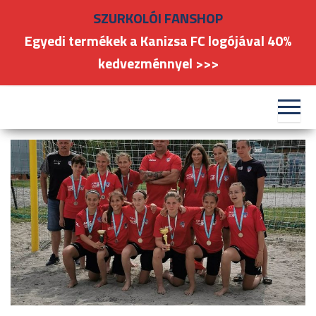
Skip
SZURKOLÓI FANSHOP
to
Egyedi termékek a Kanizsa FC logójával 40%
the
kedvezménnyel >>>
content
#kanizsafoci
FC
Nagykanizsa