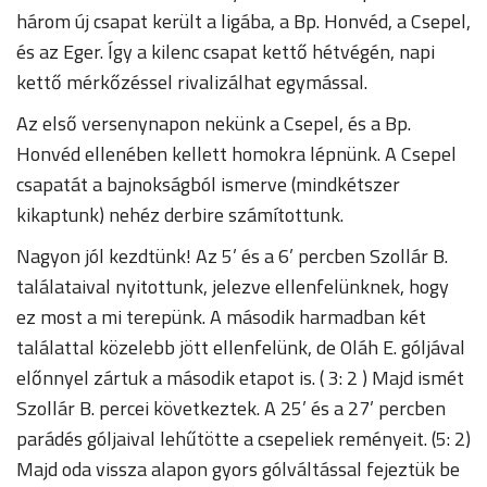
három új csapat került a ligába, a Bp. Honvéd, a Csepel,
és az Eger. Így a kilenc csapat kettő hétvégén, napi
kettő mérkőzéssel rivalizálhat egymással.
Az első versenynapon nekünk a Csepel, és a Bp.
Honvéd ellenében kellett homokra lépnünk. A Csepel
csapatát a bajnokságból ismerve (mindkétszer
kikaptunk) nehéz derbire számítottunk.
Nagyon jól kezdtünk! Az 5’ és a 6’ percben Szollár B.
találataival nyitottunk, jelezve ellenfelünknek, hogy
ez most a mi terepünk. A második harmadban két
találattal közelebb jött ellenfelünk, de Oláh E. góljával
előnnyel zártuk a második etapot is. ( 3: 2 ) Majd ismét
Szollár B. percei következtek. A 25’ és a 27’ percben
parádés góljaival lehűtötte a csepeliek reményeit. (5: 2)
Majd oda vissza alapon gyors gólváltással fejeztük be