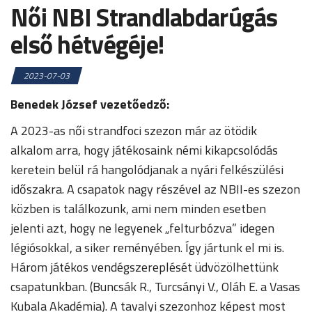
Női NBI Strandlabdarúgás
első hétvégéje!
2023-07-03
Benedek József vezetőedző:
A 2023-as női strandfoci szezon már az ötödik
alkalom arra, hogy játékosaink némi kikapcsolódás
keretein belül rá hangolódjanak a nyári felkészülési
időszakra. A csapatok nagy részével az NBII-es szezon
közben is találkozunk, ami nem minden esetben
jelenti azt, hogy ne legyenek „felturbózva” idegen
légiósokkal, a siker reményében. Így jártunk el mi is.
Három játékos vendégszereplését üdvözölhettünk
csapatunkban. (Buncsák R., Turcsányi V., Oláh E. a Vasas
Kubala Akadémia). A tavalyi szezonhoz képest most