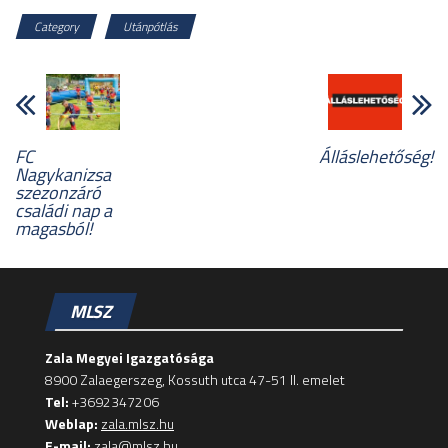
Category
Utánpótlás
FC
Álláslehetőség!
Nagykanizsa
szezonzáró
családi nap a
magasból!
MLSZ
Zala Megyei Igazgatósága
8900 Zalaegerszeg, Kossuth utca 47-51 II. emelet
Tel:
+3692347206
Weblap:
zala.mlsz.hu
E-mail:
zala@mlsz.hu