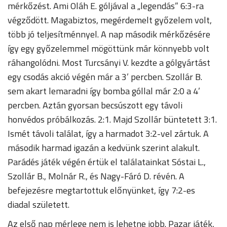
mérkőzést. Ami Oláh E. góljával a „legendás” 6:3-ra
végződött. Magabiztos, megérdemelt győzelem volt,
több jó teljesítménnyel. A nap második mérkőzésére
így egy győzelemmel mögöttünk már könnyebb volt
ráhangolódni. Most Turcsányi V. kezdte a gólgyártást
egy csodás akció végén már a 3’ percben. Szollár B.
sem akart lemaradni így bomba góllal már 2:0 a 4’
percben. Aztán gyorsan becsúszott egy távoli
honvédos próbálkozás. 2:1. Majd Szollár büntetett 3:1.
Ismét távoli találat, így a harmadot 3:2-vel zártuk. A
második harmad igazán a kedvünk szerint alakult.
Parádés játék végén értük el találatainkat Sóstai L.,
Szollár B., Molnár R., és Nagy-Fáró D. révén. A
befejezésre megtartottuk előnyünket, így 7:2-es
diadal született.
Az első nap mérlege nem is lehetne jobb. Pazar játék,