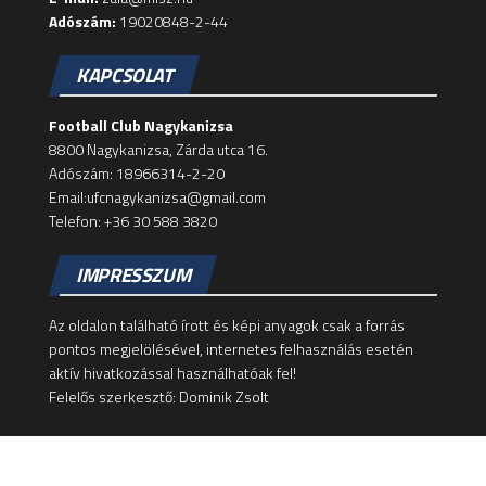
Adószám:
19020848-2-44
KAPCSOLAT
Football Club Nagykanizsa
8800 Nagykanizsa, Zárda utca 16.
Adószám: 18966314-2-20
Email:ufcnagykanizsa@gmail.com
Telefon: +36 30 588 3820
IMPRESSZUM
Az oldalon található írott és képi anyagok csak a forrás
pontos megjelölésével, internetes felhasználás esetén
aktív hivatkozással használhatóak fel!
Felelős szerkesztő: Dominik Zsolt