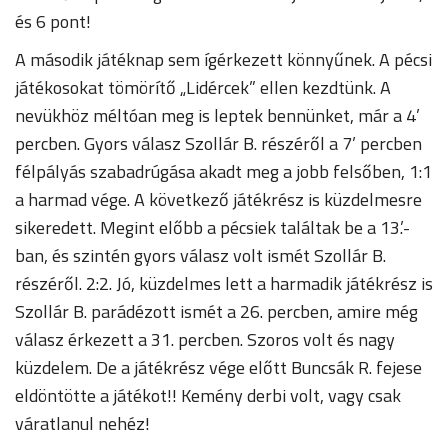
és 6 pont!
A második játéknap sem ígérkezett könnyűnek. A pécsi
játékosokat tömörítő „Lidércek” ellen kezdtünk. A
nevükhöz méltóan meg is leptek bennünket, már a 4’
percben. Gyors válasz Szollár B. részéről a 7’ percben
félpályás szabadrúgása akadt meg a jobb felsőben, 1:1
a harmad vége. A következő játékrész is küzdelmesre
sikeredett. Megint előbb a pécsiek találtak be a 13.’-
ban, és szintén gyors válasz volt ismét Szollár B.
részéről. 2:2. Jó, küzdelmes lett a harmadik játékrész is
Szollár B. parádézott ismét a 26. percben, amire még
válasz érkezett a 31. percben. Szoros volt és nagy
küzdelem. De a játékrész vége előtt Buncsák R. fejese
eldöntötte a játékot!! Kemény derbi volt, vagy csak
váratlanul nehéz!