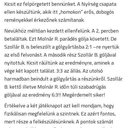
Kicsit ez felpörgetett bennünket. A Nyírség csapata
ellen készültünk, akik itt „homokon” erős, dobogós
reményekkel érkezőnek számítanak.
Nevükhöz méltóan kezdett ellenfelünk. A 2. percben
betaláltak. Ezt Molnár R. parádés gólja követett. De
Szollár B. is beleszólt a gólgyártásba 2:1 –re nyertük
az első felvonást. A második rész Szollár B. góljával
nyitottuk. Kicsit ráültünk az eredményre, aminek a
vége két kapott találat. 3:3 az állás. Az utolsó
harmadban beindult a gólgyártás a részünkről. Szollár
B. kettő illetve Molnár R. időn túli szabadrúgás
góljával az eredmény 6:3!! Megérdemelt siker!
Értékelve a két játéknapot azt kell mondjam, hogy
fizikálisan megfelelünk a szintnek. Ez azért fontos,
mert része a felkészülésünknek. A pontok számát