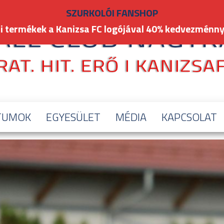
SZURKOLÓI FANSHOP
i termékek a Kanizsa FC logójával 40% kedvezménny
TUMOK
EGYESÜLET
MÉDIA
KAPCSOLAT