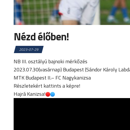
Nézd élőben!
2023-07-29
NB III. osztályú bajnoki mérkőzés
2023.07.30(vasárnap) Budapest (Sándor Károly Labd
MTK Budapest II.– FC Nagykanizsa
Részletekért kattints a képre!
Hajrá Kanizsa!