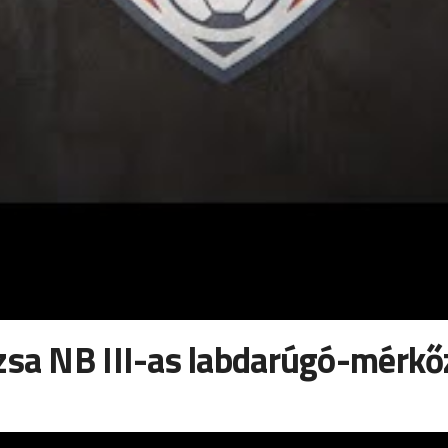
zsa NB III-as labdarúgó-mérkő