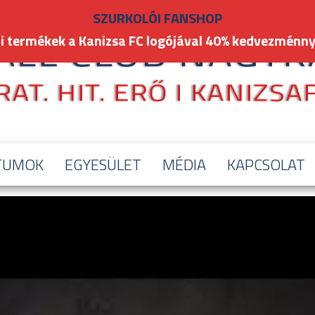
SZURKOLÓI FANSHOP
i termékek a Kanizsa FC logójával 40% kedvezménny
TUMOK
EGYESÜLET
MÉDIA
KAPCSOLAT