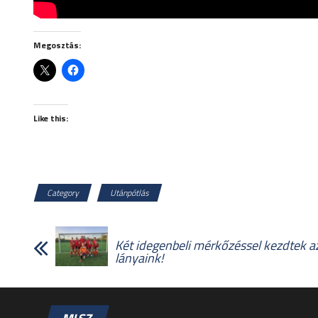
Megosztás:
Like this:
Category
Utánpótlás
Két idegenbeli mérkőzéssel kezdtek 
lányaink!