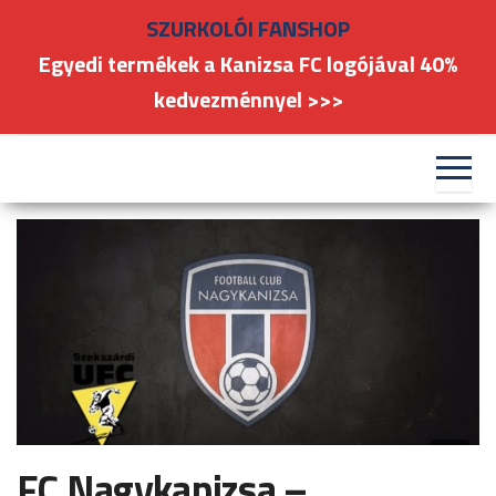
Skip
SZURKOLÓI FANSHOP
to
Egyedi termékek a Kanizsa FC logójával 40%
the
kedvezménnyel >>>
content
#kanizsafoci
FC
Nagykanizsa
FC Nagykanizsa –