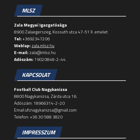
MLSZ
Zala Megyei Igazgatósága
8900 Zalaegerszeg, Kossuth utca 47-51 II. emelet
Tel:
+3692347206
Weblap:
zala.mlsz.hu
E-mail:
zala@mlsz.hu
Adószám:
19020848-2-44
KAPCSOLAT
Football Club Nagykanizsa
8800 Nagykanizsa, Zárda utca 16.
Adószám: 18966314-2-20
Email:ufcnagykanizsa@gmail.com
Telefon: +36 30 588 3820
IMPRESSZUM