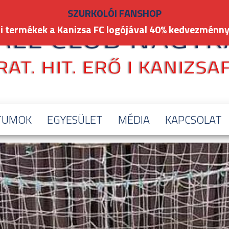
SZURKOLÓI FANSHOP
i termékek a Kanizsa FC logójával 40% kedvezménny
TUMOK
EGYESÜLET
MÉDIA
KAPCSOLAT