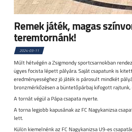
Remek játék, magas színvon
teremtornánk!
2024-03-11
Múlt hétvégén a Zsigmondy sportcsarnokban rendezt
ügyes focista lépett pályára. Saját csapatunk is ki
eredményességhez jó játék is párosult mindkét pályá
bronzmérkőzésen a büntetőpárbaj kifogott rajtunk, 
A tornát végül a Pápa csapata nyerte.
A torna legjobb kapusának az FC Nagykanizsa csapat
lett.
Külön kiemelnénk az FC Nagykanizsa U9-es csapatának