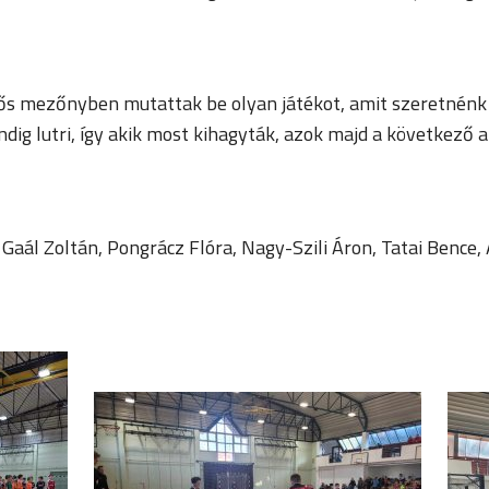
ős mezőnyben mutattak be olyan játékot, amit szeretnénk m
indig lutri, így akik most kihagyták, azok majd a következő
ál Zoltán, Pongrácz Flóra, Nagy-Szili Áron, Tatai Bence, 