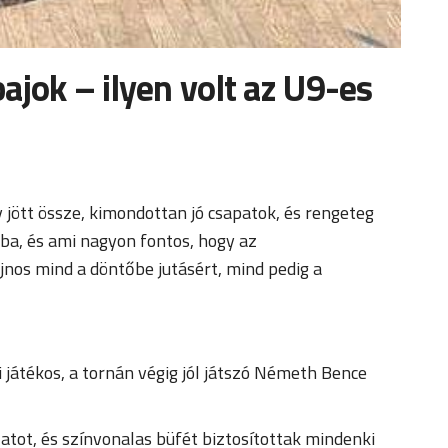
jok – ilyen volt az U9-es
ött össze, kimondottan jó csapatok, és rengeteg
ba, és ami nagyon fontos, hogy az
jnos mind a döntőbe jutásért, mind pedig a
játékos, a tornán végig jól játszó Németh Bence
tot, és színvonalas büfét biztosítottak mindenki