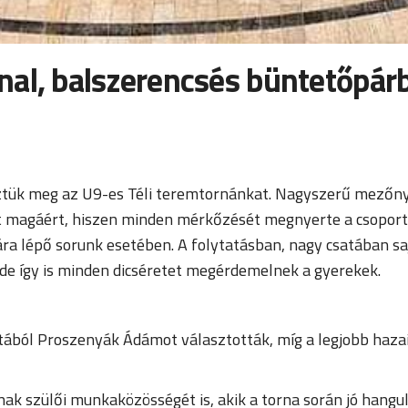
al, balszerencsés büntetőpárba
ük meg az U9-es Téli teremtornánkat. Nagyszerű mezőny j
tett magáért, hiszen minden mérkőzését megnyerte a csoport
ra lépő sorunk esetében. A folytatásban, nagy csatában sa
de így is minden dicséretet megérdemelnek a gyerekek.
ából Proszenyák Ádámot választották, míg a legjobb hazai 
 szülői munkaközösségét is, akik a torna során jó hangula