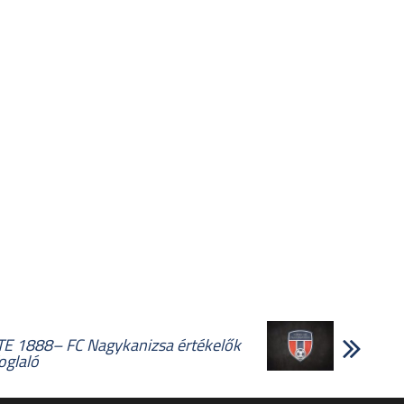
TE 1888– FC Nagykanizsa értékelők
oglaló