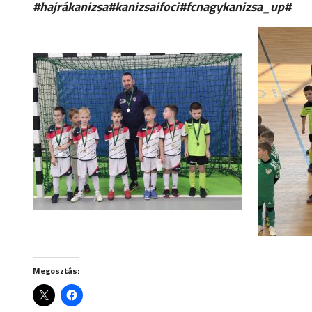
#hajrákanizsa#kanizsaifoci#fcnagykanizsa_up#
Megosztás: