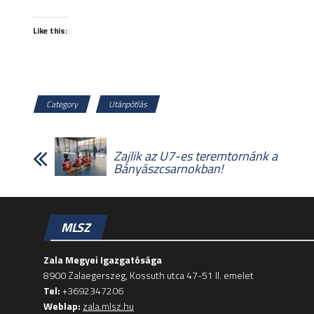
Like this:
Category
Utánpótlás
Zajlik az U7-es teremtornánk a
Bányászcsarnokban!
MLSZ
Zala Megyei Igazgatósága
8900 Zalaegerszeg, Kossuth utca 47-51 II. emelet
Tel:
+3692347206
Weblap:
zala.mlsz.hu