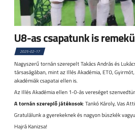
U8-as csapatunk is remekü
2025-02-17
Nagyszerű tornán szerepelt Takács András és Lukács
társaságában, mint az Illés Akadémia, ETO, Gyirmót, 
akadémiák csapatai ellen is.
Az Illés Akadémia ellen 1-0-ás vereséget szenvedtünk
A tornán szereplő játékosok
: Tankó Károly, Vas At
Gratulálunk a gyerekeknek és nagyon büszkék vagyu
Hajrá Kanizsa!