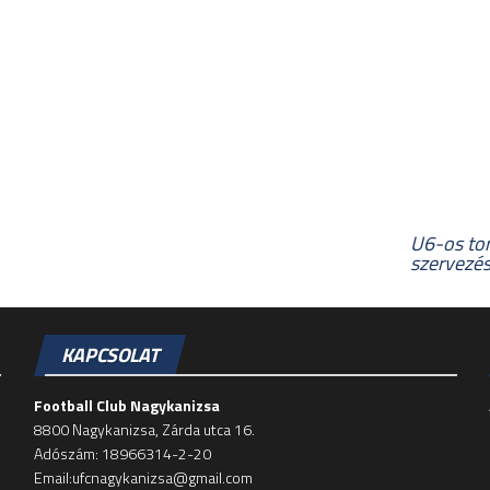
U6-os to
szervezé
KAPCSOLAT
Football Club Nagykanizsa
8800 Nagykanizsa, Zárda utca 16.
Adószám: 18966314-2-20
Email:ufcnagykanizsa@gmail.com