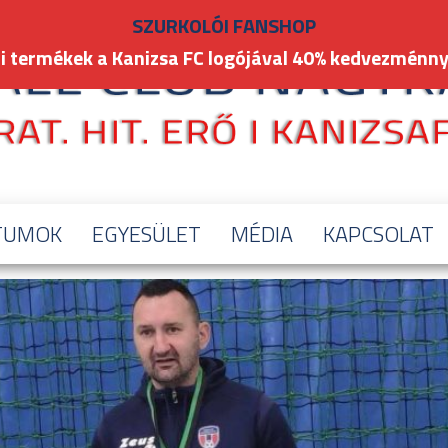
SZURKOLÓI FANSHOP
i termékek a Kanizsa FC logójával 40% kedvezménny
TUMOK
EGYESÜLET
MÉDIA
KAPCSOLAT