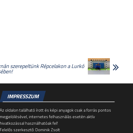
rnán szerepeltünk Répcelakon a Lurkó
sében!
IMPRESSZUM
Az oldalon található írott és képi anyagok csak a forrás pontos
megjelölésével, internetes felhasználás esetén aktív
hivatkozással használhatóak fel!
Felelős szerkesztő: Dominik Zsolt