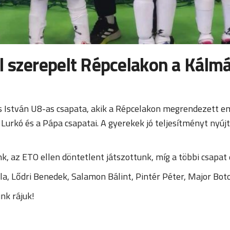
l szerepelt Répcelakon a Kálm
 István U8-as csapata, akik a Répcelakon megrendezett em
Lurkó és a Pápa csapatai. A gyerekek jó teljesítményt nyújt
, az ETO ellen döntetlent játszottunk, míg a többi csapat 
tila, Lődri Benedek, Salamon Bálint, Pintér Péter, Major Bo
nk rájuk!