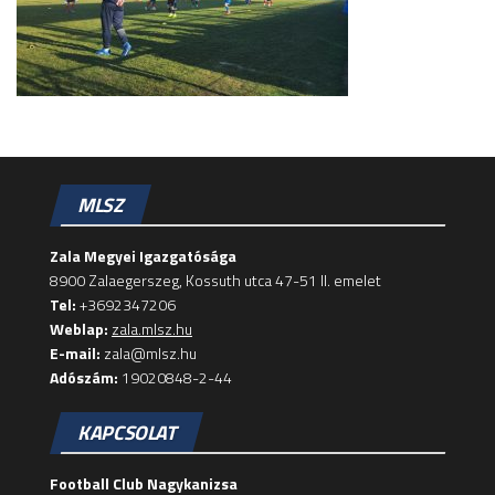
MLSZ
Zala Megyei Igazgatósága
8900 Zalaegerszeg, Kossuth utca 47-51 II. emelet
Tel:
+3692347206
Weblap:
zala.mlsz.hu
E-mail:
zala@mlsz.hu
Adószám:
19020848-2-44
KAPCSOLAT
Football Club Nagykanizsa