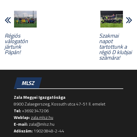
Régiós
Szakmai
válogatón
napot
jártunk
tartottunk a
Pápán!
régió D klubjai
számára!
MLSZ
Zala Megyei Igazgatósága
8900 Zalaegerszeg, Kossuth utca 47-51 II. emelet
Tel:
+3692347206
Weblap:
zala.mlsz.hu
E-mail:
zala@mlsz.hu
Adószám:
19020848-2-44