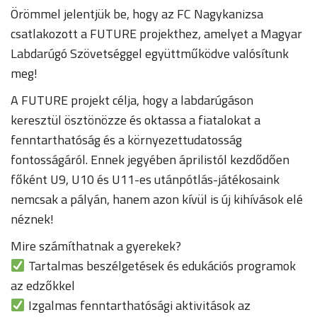
Örömmel jelentjük be, hogy az FC Nagykanizsa
csatlakozott a FUTURE projekthez, amelyet a Magyar
Labdarúgó Szövetséggel együttműködve valósítunk
meg!
A FUTURE projekt célja, hogy a labdarúgáson
keresztül ösztönözze és oktassa a fiatalokat a
fenntarthatóság és a környezettudatosság
fontosságáról. Ennek jegyében áprilistól kezdődően
főként U9, U10 és U11-es utánpótlás-játékosaink
nemcsak a pályán, hanem azon kívül is új kihívások elé
néznek!
Mire számíthatnak a gyerekek?
Tartalmas beszélgetések és edukációs programok
az edzőkkel
Izgalmas fenntarthatósági aktivitások az