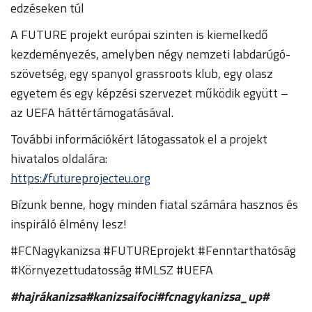
edzéseken túl
A FUTURE projekt európai szinten is kiemelkedő
kezdeményezés, amelyben négy nemzeti labdarúgó-
szövetség, egy spanyol grassroots klub, egy olasz
egyetem és egy képzési szervezet működik együtt –
az UEFA háttértámogatásával.
További információkért látogassatok el a projekt
hivatalos oldalára:
https://futureprojecteu.org
Bízunk benne, hogy minden fiatal számára hasznos és
inspiráló élmény lesz!
#FCNagykanizsa #FUTUREprojekt #Fenntarthatóság
#Környezettudatosság #MLSZ #UEFA
#hajrákanizsa#kanizsaifoci#fcnagykanizsa_up#