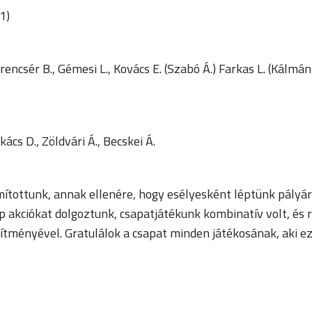
1)
encsér B., Gémesi L., Kovács E. (Szabó Á.) Farkas L. (Kálmán M
kács D., Zöldvári Á., Becskei Á.
ottunk, annak ellenére, hogy esélyesként léptünk pályára, 
p akciókat dolgoztunk, csapatjátékunk kombinatív volt, és 
jesítményével. Gratulálok a csapat minden játékosának, aki 