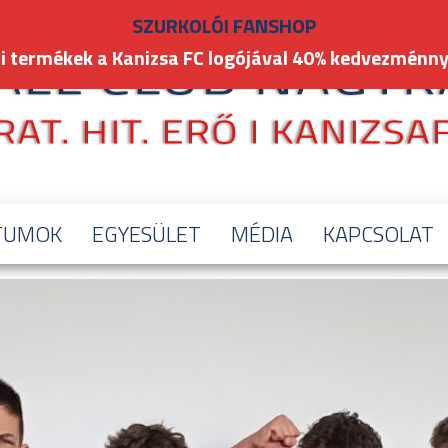
SZURKOLÓI FANSHOP
i termékek a Kanizsa FC logójával 40% kedvezménny
TUMOK
EGYESÜLET
MÉDIA
KAPCSOLAT