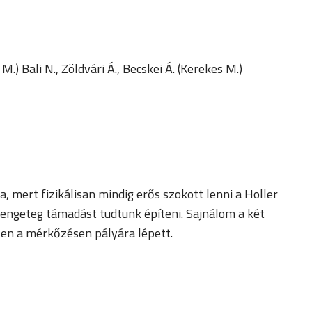
.) Bali N., Zöldvári Á., Becskei Á. (Kerekes M.)
mert fizikálisan mindig erős szokott lenni a Holler
rengeteg támadást tudtunk építeni. Sajnálom a két
ezen a mérkőzésen pályára lépett.