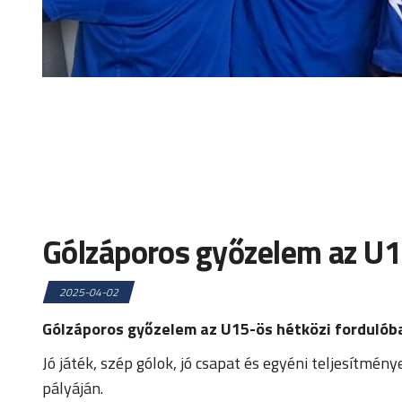
Gólzáporos győzelem az U1
2025-04-02
Gólzáporos győzelem az U15-ös hétközi fordulób
Jó játék, szép gólok, jó csapat és egyéni teljesítm
pályáján.