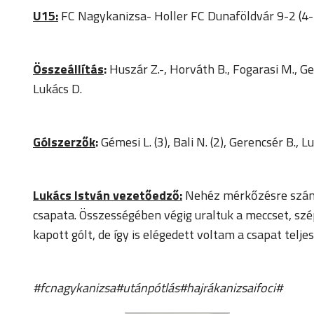
U15:
FC Nagykanizsa- Holler FC Dunaföldvár 9-2 (4-
Összeállítás
:
Huszár Z.-, Horváth B., Fogarasi M., Ger
Lukács D.
Gólszerzők
:
Gémesi L. (3), Bali N. (2), Gerencsér B., Lu
Lukács István vezetőedző:
Nehéz mérkőzésre számít
csapata. Összességében végig uraltuk a meccset, szé
kapott gólt, de így is elégedett voltam a csapat tel
#fcnagykanizsa#utánpótlás#hajrákanizsaifoci#