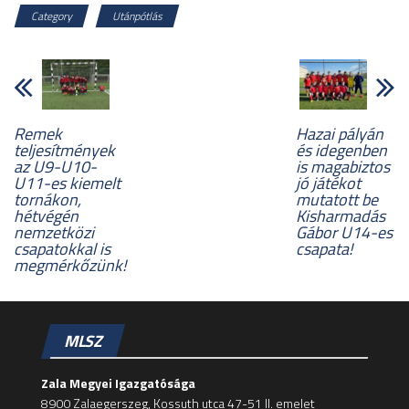
Category
Utánpótlás
Remek
Hazai pályán
teljesítmények
és idegenben
az U9-U10-
is magabiztos
U11-es kiemelt
jó játékot
tornákon,
mutatott be
hétvégén
Kisharmadás
nemzetközi
Gábor U14-es
csapatokkal is
csapata!
megmérkőzünk!
MLSZ
Zala Megyei Igazgatósága
8900 Zalaegerszeg, Kossuth utca 47-51 II. emelet