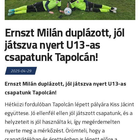
Ernszt Milán duplázott, jól
játszva nyert U13-as
csapatunk Tapolcán!
2025-04-29
Ernszt Milán duplázott, jól játszva nyert U13-as
csapatunk Tapolcán!
Hétközi fordulóban Tapolcán lépett pályára Kiss Jácint
együttese. Jó ellenfél ellen jól játszott csapatunk, és a
helyzeteit is jól használta ki, így megérdemelten
nyerte meg a mérkőzést. Örömteli, hogy a
csapatjátékban és érettségben is lépett előre a