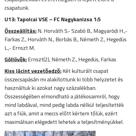
csapatunk.
U13: Tapolcai VSE – FC Nagykanizsa 1:5
Összeállítás:
N. Horváth S.- Szabó B., Magyaródi H.,-
Farkas Z., Horváth N., Borbás B., Németh Z., Hegedüs
L.,- Ernszt M.
Góllövők:
Ernszt(2), Németh Z., Hegedüs, Farkas
Kiss Jácint vezetőedző:
Két kulturált csapat
összecsapásán mi alakítottunk ki több helyzetet és
használtuk ki azokat nagy százalékban.
Összességében elmondható a játékosaimról, hogy
mind labdával, mind pedig labda nélkül teljesítették
azt a fiúk, amit a meccs előtt kértem tőlük, ezért
maximálisan elégedett lehetek a teljesítményükkel.