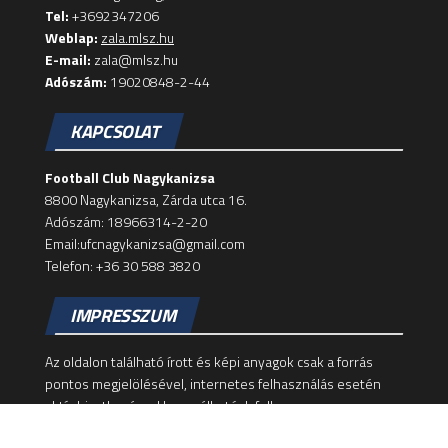
Tel:
+3692347206
Weblap:
zala.mlsz.hu
E-mail:
zala@mlsz.hu
Adószám:
19020848-2-44
KAPCSOLAT
Football Club Nagykanizsa
8800 Nagykanizsa, Zárda utca 16.
Adószám: 18966314-2-20
Email:ufcnagykanizsa@gmail.com
Telefon: +36 30 588 3820
IMPRESSZUM
Az oldalon található írott és képi anyagok csak a forrás
pontos megjelölésével, internetes felhasználás esetén
aktív hivatkozással használhatóak fel!
Felelős szerkesztő: Dominik Zsolt