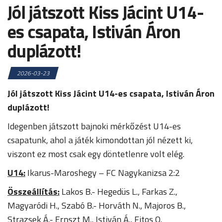
Jól játszott Kiss Jácint U14-
es csapata, Istiván Áron
duplázott!
2026-03-23
Jól játszott Kiss Jácint U14-es csapata, Istiván Áron
duplázott!
Idegenben játszott bajnoki mérkőzést U14-es
csapatunk, ahol a játék kimondottan jól nézett ki,
viszont ez most csak egy döntetlenre volt elég.
U14:
Ikarus-Maroshegy – FC Nagykanizsa 2:2
Összeállítás:
Lakos B.- Hegedüs L., Farkas Z.,
Magyaródi H., Szabó B.- Horváth N., Majoros B.,
Strazsek Á.- Ernszt M., Istiván Á., Fitos O.