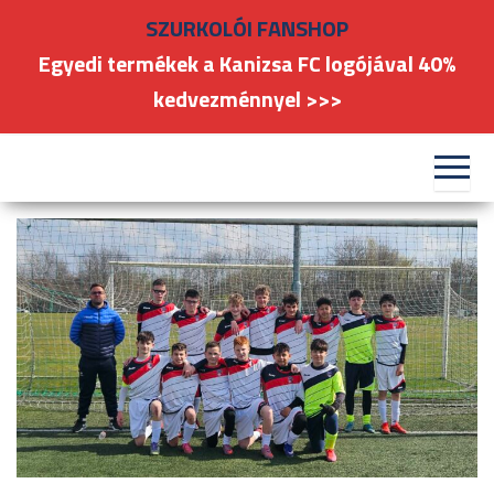
Skip
SZURKOLÓI FANSHOP
to
Egyedi termékek a Kanizsa FC logójával 40%
the
kedvezménnyel >>>
content
#kanizsafoci
FC
Nagykanizsa