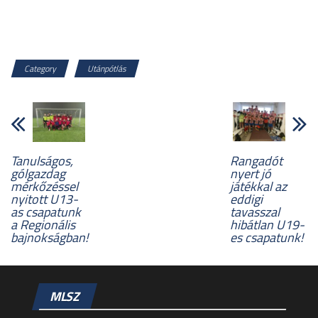
Category
Utánpótlás
Tanulságos,
Rangadót
gólgazdag
nyert jó
mérkőzéssel
játékkal az
nyitott U13-
eddigi
as csapatunk
tavasszal
a Regionális
hibátlan U19-
bajnokságban!
es csapatunk!
MLSZ