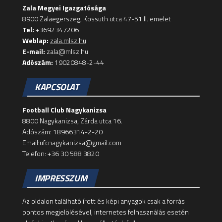
Zala Megyei Igazgatósága
8900 Zalaegerszeg, Kossuth utca 47-51 II. emelet
Tel:
+3692347206
Weblap:
zala.mlsz.hu
E-mail:
zala@mlsz.hu
Adószám:
19020848-2-44
KAPCSOLAT
Football Club Nagykanizsa
8800 Nagykanizsa, Zárda utca 16.
Adószám: 18966314-2-20
Email:ufcnagykanizsa@gmail.com
Telefon: +36 30 588 3820
IMPRESSZUM
Az oldalon található írott és képi anyagok csak a forrás
pontos megjelölésével, internetes felhasználás esetén