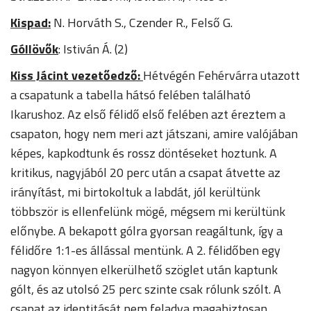
Kispad:
N. Horváth S., Czender R., Felső G.
Góllövők
: Istiván Á. (2)
Kiss Jácint vezetőedző:
Hétvégén Fehérvárra utazott
a csapatunk a tabella hátsó felében található
Ikarushoz. Az első félidő első felében azt éreztem a
csapaton, hogy nem meri azt játszani, amire valójában
képes, kapkodtunk és rossz döntéseket hoztunk. A
kritikus, nagyjából 20 perc után a csapat átvette az
irányítást, mi birtokoltuk a labdát, jól kerültünk
többször is ellenfelünk mögé, mégsem mi kerültünk
előnybe. A bekapott gólra gyorsan reagáltunk, így a
félidőre 1:1-es állással mentünk. A 2. félidőben egy
nagyon könnyen elkerülhető szöglet után kaptunk
gólt, és az utolsó 25 perc szinte csak rólunk szólt. A
csapat az identitását nem feladva magabiztosan