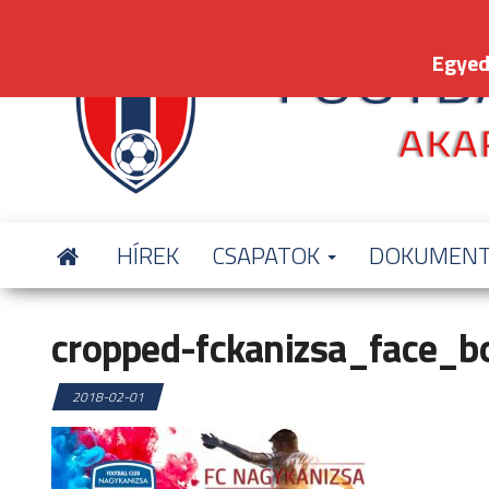
Skip
to
Egyed
the
content
HÍREK
CSAPATOK
DOKUMEN
cropped-fckanizsa_face_bo
2018-02-01