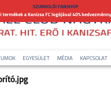
SZURKOLÓI FANSHOP
i termékek a Kanizsa FC logójával 40% kedvezménny
TUMOK
EGYESÜLET
MÉDIA
KAPCSOLAT
rító.jpg