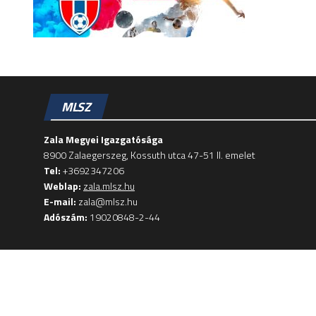
MLSZ
Zala Megyei Igazgatósága
8900 Zalaegerszeg, Kossuth utca 47-51 II. emelet
Tel:
+3692347206
Weblap:
zala.mlsz.hu
E-mail:
zala@mlsz.hu
Adószám:
19020848-2-44