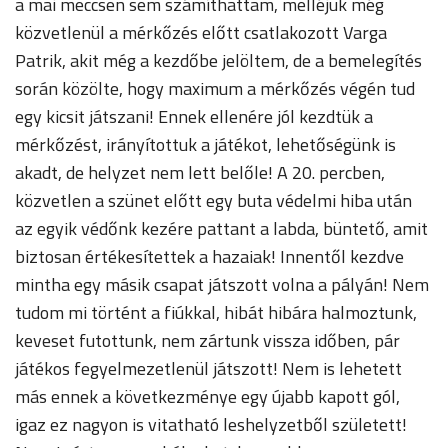
a mai meccsen sem számíthattam, melléjük még
közvetlenül a mérkőzés előtt csatlakozott Varga
Patrik, akit még a kezdőbe jelöltem, de a bemelegítés
során közölte, hogy maximum a mérkőzés végén tud
egy kicsit játszani! Ennek ellenére jól kezdtük a
mérkőzést, irányítottuk a játékot, lehetőségünk is
akadt, de helyzet nem lett belőle! A 20. percben,
közvetlen a szünet előtt egy buta védelmi hiba után
az egyik védőnk kezére pattant a labda, büntető, amit
biztosan értékesítettek a hazaiak! Innentől kezdve
mintha egy másik csapat játszott volna a pályán! Nem
tudom mi történt a fiúkkal, hibát hibára halmoztunk,
keveset futottunk, nem zártunk vissza időben, pár
játékos fegyelmezetlenül játszott! Nem is lehetett
más ennek a következménye egy újabb kapott gól,
igaz ez nagyon is vitatható leshelyzetből született!