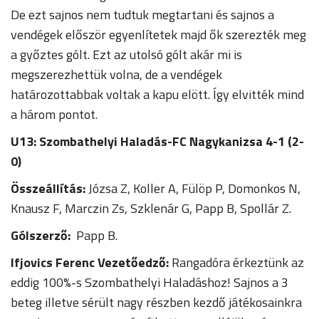
De ezt sajnos nem tudtuk megtartani és sajnos a
vendégek először egyenlítetek majd ők szerezték meg
a győztes gólt. Ezt az utolsó gólt akár mi is
megszerezhettük volna, de a vendégek
határozottabbak voltak a kapu elött. Így elvitték mind
a három pontot.
U13: Szombathelyi Haladás-FC Nagykanizsa 4-1 (2-
0)
Összeállítás:
Józsa Z, Koller A, Fülöp P, Domonkos N,
Knausz F, Marczin Zs, Szklenár G, Papp B, Spollár Z.
Gólszerző:
Papp B.
Ifjovics Ferenc Vezetőedző:
Rangadóra érkeztünk az
eddig 100%-s Szombathelyi Haladáshoz! Sajnos a 3
beteg illetve sérült nagy részben kezdő játékosainkra