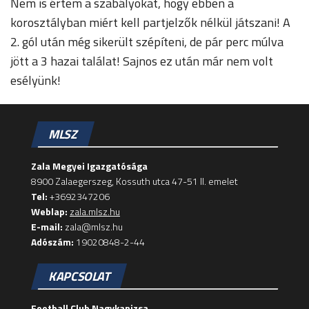
Nem is értem a szabályokat, hogy ebben a
korosztályban miért kell partjelzők nélkül játszani! A
2. gól után még sikerült szépíteni, de pár perc múlva
jött a 3 hazai találat! Sajnos ez után már nem volt
esélyünk!
MLSZ
Zala Megyei Igazgatósága
8900 Zalaegerszeg, Kossuth utca 47-51 II. emelet
Tel:
+3692347206
Weblap:
zala.mlsz.hu
E-mail:
zala@mlsz.hu
Adószám:
19020848-2-44
KAPCSOLAT
Football Club Nagykanizsa