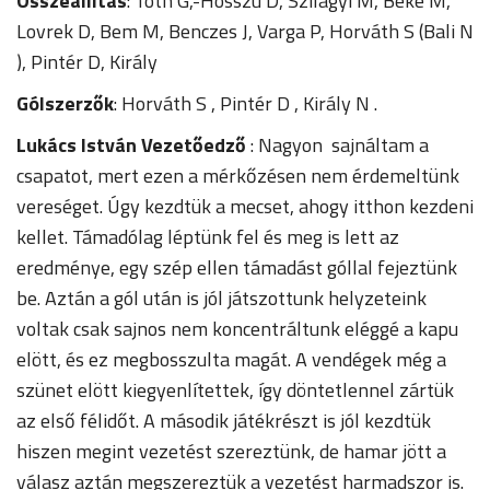
Összeállítás
: Tóth G,-Hosszú D, Szilágyi M, Beke M,
Lovrek D, Bem M, Benczes J, Varga P, Horváth S (Bali N
), Pintér D, Király
Gólszerzők
: Horváth S , Pintér D , Király N .
Lukács István Vezetőedző
: Nagyon sajnáltam a
csapatot, mert ezen a mérkőzésen nem érdemeltünk
vereséget. Úgy kezdtük a mecset, ahogy itthon kezdeni
kellet. Támadólag léptünk fel és meg is lett az
eredménye, egy szép ellen támadást góllal fejeztünk
be. Aztán a gól után is jól játszottunk helyzeteink
voltak csak sajnos nem koncentráltunk eléggé a kapu
elött, és ez megbosszulta magát. A vendégek még a
szünet elött kiegyenlítettek, így döntetlennel zártük
az első félidőt. A második játékrészt is jól kezdtük
hiszen megint vezetést szereztünk, de hamar jött a
válasz aztán megszereztük a vezetést harmadszor is.