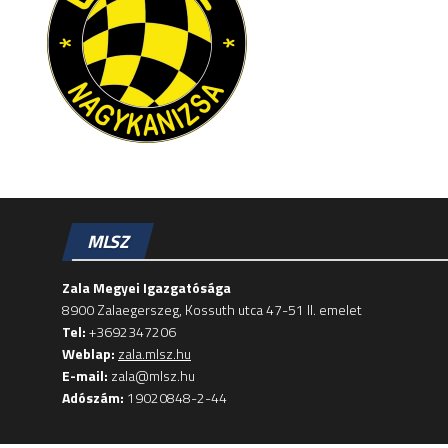
MLSZ
Zala Megyei Igazgatósága
8900 Zalaegerszeg, Kossuth utca 47-51 II. emelet
Tel:
+3692347206
Weblap:
zala.mlsz.hu
E-mail:
zala@mlsz.hu
Adószám:
19020848-2-44