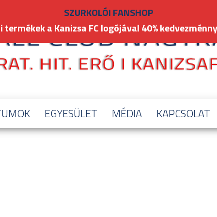
SZURKOLÓI FANSHOP
i termékek a Kanizsa FC logójával 40% kedvezménny
TUMOK
EGYESÜLET
MÉDIA
KAPCSOLAT