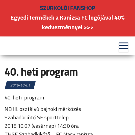
Skip
SZURKOLÓI FANSHOP
to
Egyedi termékek a Kanizsa FC logójával 40%
the
kedvezménnyel >>>
content
#kanizsafoci
FC
Nagykanizsa
40. heti program
2018-10-01
40. heti program
NB III. osztályú bajnoki mérkőzés
Szabadkikötő SE sporttelep
2018.10.07 (vasárnap) 14:30 óra
THSE Szabadkikötő – FC Nagykanizsa