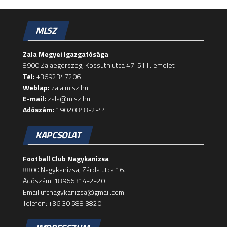
MLSZ
Zala Megyei Igazgatósága
8900 Zalaegerszeg, Kossuth utca 47-51 II. emelet
Tel:
+3692347206
Weblap:
zala.mlsz.hu
E-mail:
zala@mlsz.hu
Adószám:
19020848-2-44
KAPCSOLAT
Football Club Nagykanizsa
8800 Nagykanizsa, Zárda utca 16.
Adószám: 18966314-2-20
Email:ufcnagykanizsa@gmail.com
Telefon: +36 30 588 3820