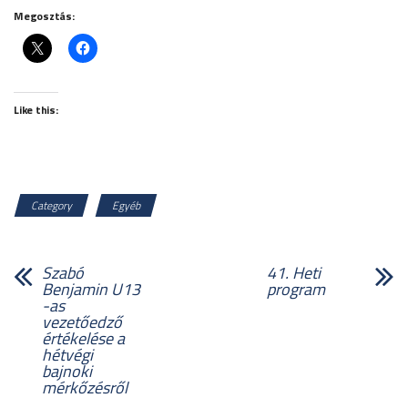
Megosztás:
Like this:
Category
Egyéb
Szabó
41. Heti
Benjamin U13
program
-as
vezetőedző
értékelése a
hétvégi
bajnoki
mérkőzésről