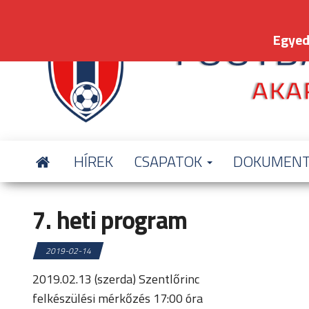
Skip
to
Egyed
the
content
HÍREK
CSAPATOK
DOKUMEN
7. heti program
2019-02-14
2019.02.13 (szerda) Szentlőrinc
felkészülési mérkőzés 17:00 óra