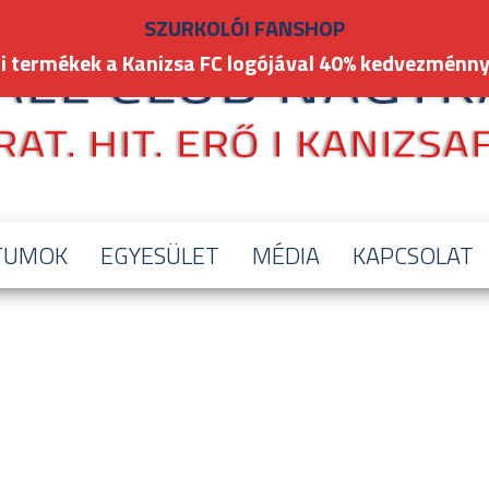
SZURKOLÓI FANSHOP
i termékek a Kanizsa FC logójával 40% kedvezménny
TUMOK
EGYESÜLET
MÉDIA
KAPCSOLAT