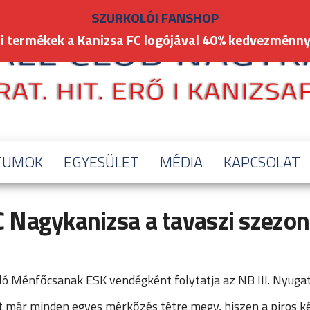
SZURKOLÓI FANSHOP
i termékek a Kanizsa FC logójával 40% kedvezménny
TUMOK
EGYESÜLET
MÉDIA
KAPCSOLAT
 Nagykanizsa a tavaszi szezon
ló Ménfőcsanak ESK vendégként folytatja az NB III. Nyugati
t már minden egyes mérkőzés tétre megy, hiszen a piros ké