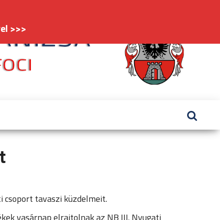
el >>>
FC
#kaniz
Nagy
t
 csoport tavaszi küzdelmeit.
kek vasárnap elrajtolnak az NB III. Nyugati