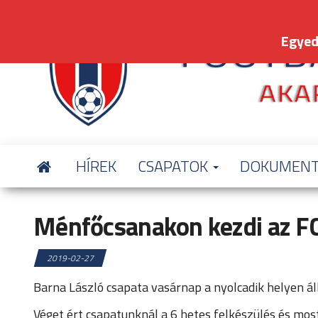
Skip
to
Egyed
the
content
HÍREK
CSAPATOK
DOKUMEN
Ménfőcsanakon kezdi az FC
2019-02-27
Barna László csapata vasárnap a nyolcadik helyen ál
Véget ért csapatunknál a 6 hetes felkészülés és mos