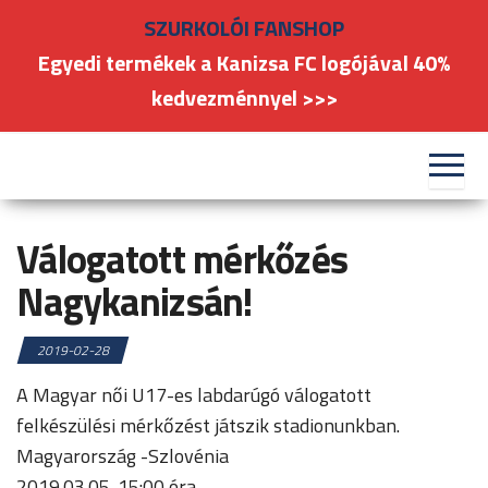
Skip
SZURKOLÓI FANSHOP
to
Egyedi termékek a Kanizsa FC logójával 40%
the
kedvezménnyel >>>
content
#kanizsafoci
FC
Nagykanizsa
Válogatott mérkőzés
Nagykanizsán!
2019-02-28
A Magyar női U17-es labdarúgó válogatott
felkészülési mérkőzést játszik stadionunkban.
Magyarország -Szlovénia
2019.03.05. 15:00 óra