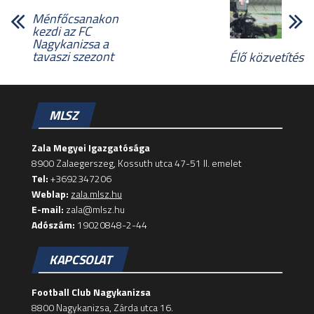
Ménfőcsanakon
kezdi az FC
Nagykanizsa a
tavaszi szezont
Élő közvetítés
MLSZ
Zala Megyei Igazgatósága
8900 Zalaegerszeg, Kossuth utca 47-51 II. emelet
Tel:
+3692347206
Weblap:
zala.mlsz.hu
E-mail:
zala@mlsz.hu
Adószám:
19020848-2-44
KAPCSOLAT
Football Club Nagykanizsa
8800 Nagykanizsa, Zárda utca 16.