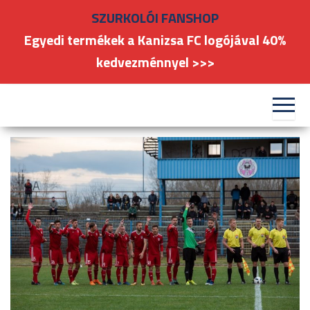
Skip
SZURKOLÓI FANSHOP
to
Egyedi termékek a Kanizsa FC logójával 40%
the
kedvezménnyel >>>
content
#kanizsafoci
FC
Nagykanizsa