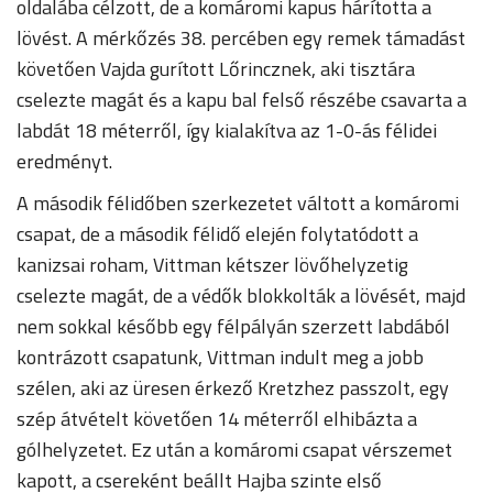
oldalába célzott, de a komáromi kapus hárította a
lövést. A mérkőzés 38. percében egy remek támadást
követően Vajda gurított Lőrincznek, aki tisztára
cselezte magát és a kapu bal felső részébe csavarta a
labdát 18 méterről, így kialakítva az 1-0-ás félidei
eredményt.
A második félidőben szerkezetet váltott a komáromi
csapat, de a második félidő elején folytatódott a
kanizsai roham, Vittman kétszer lövőhelyzetig
cselezte magát, de a védők blokkolták a lövését, majd
nem sokkal később egy félpályán szerzett labdából
kontrázott csapatunk, Vittman indult meg a jobb
szélen, aki az üresen érkező Kretzhez passzolt, egy
szép átvételt követően 14 méterről elhibázta a
gólhelyzetet. Ez után a komáromi csapat vérszemet
kapott, a csereként beállt Hajba szinte első