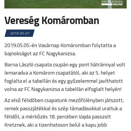
Vereség Komáromban
2019-05-07
2019.05.05-én Vasárnap Komáromban folytatta a
bajnokságot az FC Nagykanizsa.
Barna László csapata csupán egy pont hátránnyal volt
lemaradva a Komárom csapatától, aki az 5. helyet
foglalta el a tabellán és egy győzelemmel javíthatott
volna az FC Nagykanizsa a tabellán elfoglalt helyén!
Az első félidőben csapatunk mezőfölényben játszott,
remek passzjátékkal és szép támadásokkal uraltuk a
félidőt, a mérkőzés 18. percében Vajda passzolt
Kretznek, aki a tizenhatoson belül a kapu jobb