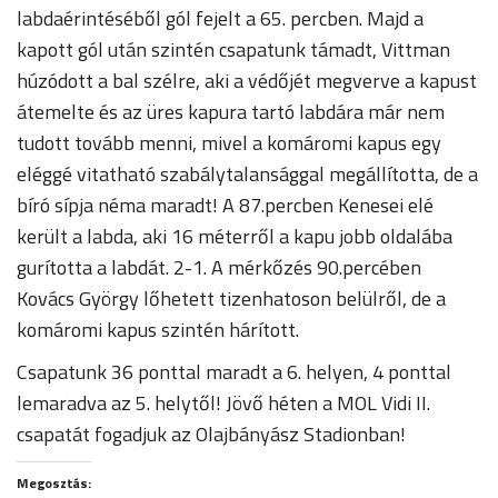
labdaérintéséből gól fejelt a 65. percben. Majd a
kapott gól után szintén csapatunk támadt, Vittman
húzódott a bal szélre, aki a védőjét megverve a kapust
átemelte és az üres kapura tartó labdára már nem
tudott tovább menni, mivel a komáromi kapus egy
eléggé vitatható szabálytalansággal megállította, de a
bíró sípja néma maradt! A 87.percben Kenesei elé
került a labda, aki 16 méterről a kapu jobb oldalába
gurította a labdát. 2-1. A mérkőzés 90.percében
Kovács György lőhetett tizenhatoson belülről, de a
komáromi kapus szintén hárított.
Csapatunk 36 ponttal maradt a 6. helyen, 4 ponttal
lemaradva az 5. helytől! Jövő héten a MOL Vidi II.
csapatát fogadjuk az Olajbányász Stadionban!
Megosztás: