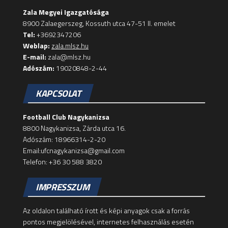
Zala Megyei Igazgatósága
8900 Zalaegerszeg, Kossuth utca 47-51 II. emelet
Tel:
+3692347206
Weblap:
zala.mlsz.hu
E-mail:
zala@mlsz.hu
Adószám:
19020848-2-44
KAPCSOLAT
Football Club Nagykanizsa
8800 Nagykanizsa, Zárda utca 16.
Adószám: 18966314-2-20
Email:ufcnagykanizsa@gmail.com
Telefon: +36 30 588 3820
IMPRESSZUM
Az oldalon található írott és képi anyagok csak a forrás
pontos megjelölésével, internetes felhasználás esetén