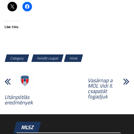
Like this:
Category
Felnőtt csapat
Hírek
Vasárnap a
MOL Vidi II.
csapatát
fogadjuk
Utánpótlás
eredmények
MLSZ