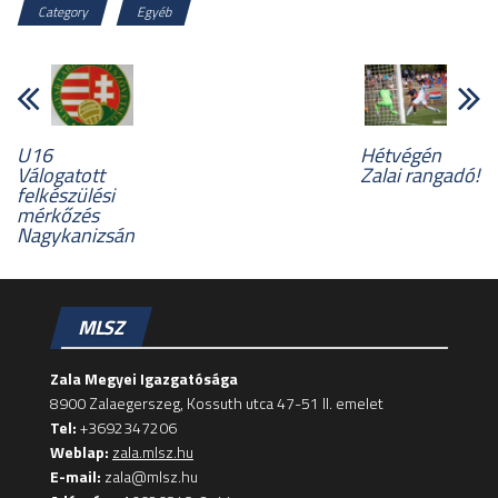
Category
Egyéb
U16
Hétvégén
Válogatott
Zalai rangadó!
felkészülési
mérkőzés
Nagykanizsán
MLSZ
Zala Megyei Igazgatósága
8900 Zalaegerszeg, Kossuth utca 47-51 II. emelet
Tel:
+3692347206
Weblap:
zala.mlsz.hu
E-mail:
zala@mlsz.hu