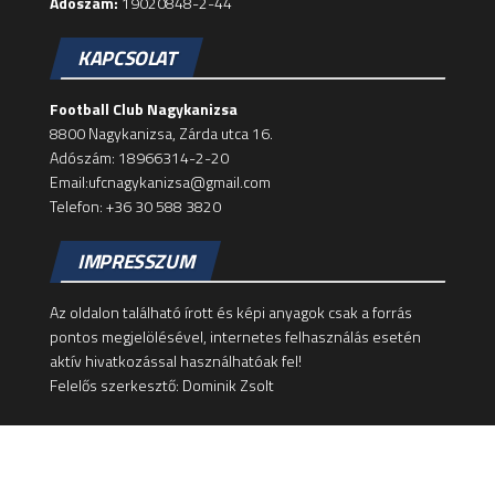
Adószám:
19020848-2-44
KAPCSOLAT
Football Club Nagykanizsa
8800 Nagykanizsa, Zárda utca 16.
Adószám: 18966314-2-20
Email:ufcnagykanizsa@gmail.com
Telefon: +36 30 588 3820
IMPRESSZUM
Az oldalon található írott és képi anyagok csak a forrás
pontos megjelölésével, internetes felhasználás esetén
aktív hivatkozással használhatóak fel!
Felelős szerkesztő: Dominik Zsolt