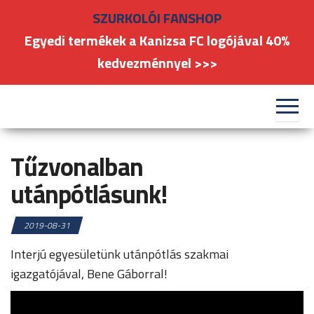
Skip
SZURKOLÓI FANSHOP
to
Egyedi termékek a Kanizsa FC logójával 40%
the
kedvezménnyel >>>
content
#kanizsafoci
FC
Nagykanizsa
Tűzvonalban
utánpótlásunk!
2019-08-31
Interjú egyesületünk utánpótlás szakmai
igazgatójával, Bene Gáborral!