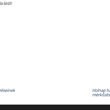
órától!
zéseinek
Holnap ha
mérkőzést