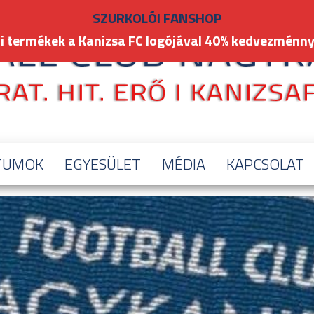
SZURKOLÓI FANSHOP
i termékek a Kanizsa FC logójával 40% kedvezménny
TUMOK
EGYESÜLET
MÉDIA
KAPCSOLAT