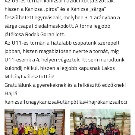
Az U9-es tornán kanizsai házidöntőt játszottak,
hiszen a Kanizsa „piros” és a Kanizsa „sárga”
feszülhetett egymásnak, melyben 3-1 arányban a
sárga csapat diadalmaskodott. A torna legjobb
játékosa Rodek Goran lett.
Az U11-es tornán a fiatalabb csapatunk szerepelt
jobban, hiszen magabiztosan nyerte a tornát, míg
U11-eseink a 4. helyen végeztek. Itt sem maradtunk
különdíj nélkül, hiszen a legjobb kapusnak Lakos
Mihályt választották!
Gratulálunk a gyerekeknek és a felkészítő edzőknek!
Hajrá
Kanizsa!fcnagykanizsa#utánpótlás#hajrákanizsaifoci