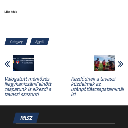
Like this:
Category
Egyéb
Válogatott mérkőzés
Kezdődnek a tavaszi
Nagykanizsán!Felnőtt
küzdelmek az
csapatunk is elkezdi a
utánpótláscsapatainknál
tavaszi szezont!
is!
MLSZ