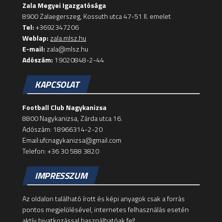
Zala Megyei Igazgatósága
8900 Zalaegerszeg, Kossuth utca 47-51 II. emelet
Tel:
+3692347206
Weblap:
zala.mlsz.hu
E-mail:
zala@mlsz.hu
Adószám:
19020848-2-44
KAPCSOLAT
Football Club Nagykanizsa
8800 Nagykanizsa, Zárda utca 16.
Adószám: 18966314-2-20
Email:ufcnagykanizsa@gmail.com
Telefon: +36 30 588 3820
IMPRESSZUM
Az oldalon található írott és képi anyagok csak a forrás
pontos megjelölésével, internetes felhasználás esetén
aktív hivatkozással használhatóak fel!