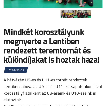
Mindkét korosztályunk
megnyerte a Lentiben
rendezett teremtornát és
különdíjakat is hoztak haza!
2020-03-05
A hétvégén U9-es és U11-es tornát rendeztek
Lentiben, ahova az U9-es és U11-es csapatunkon kívül
korosztályfiatalként az U8-asaink és U10-eseink is
elutaztak.