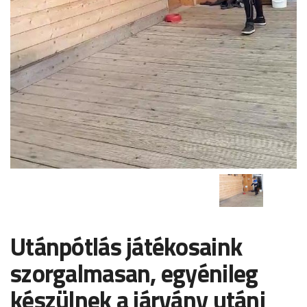
Utánpótlás játékosaink
szorgalmasan, egyénileg
készülnek a járvány utáni