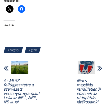
Megosztás:
Like this:
Category
Egyéb
Az MLSZ
Nincs
felfüggesztette a
megállás,
szervezett
rendületlenül
versenyprogramjait!
edzenek az
Leáll az NB I., NBII.,
utánpótlás
NB III. is!
játékosaink!