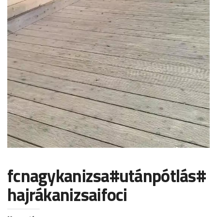
fcnagykanizsa#utánpótlás#
hajrákanizsaifoci