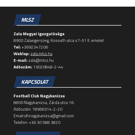
MLSZ
Zala Megyei Igazgatósága
8900 Zalaegerszeg, Kossuth utca 47-51 II. emelet
Tel:
+3692347206
Weblap:
zala.mlsz.hu
E-mail:
zala@mlsz.hu
Adószám:
19020848-2-44
KAPCSOLAT
Football Club Nagykanizsa
8800 Nagykanizsa, Zárda utca 16.
Adószám: 18966314-2-20
Email:ufcnagykanizsa@gmail.com
Telefon: +36 30 588 3820