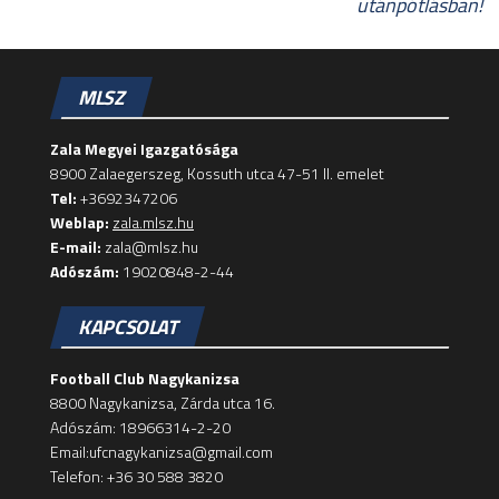
utánpótlásban!
MLSZ
Zala Megyei Igazgatósága
8900 Zalaegerszeg, Kossuth utca 47-51 II. emelet
Tel:
+3692347206
Weblap:
zala.mlsz.hu
E-mail:
zala@mlsz.hu
Adószám:
19020848-2-44
KAPCSOLAT
Football Club Nagykanizsa
8800 Nagykanizsa, Zárda utca 16.
Adószám: 18966314-2-20
Email:ufcnagykanizsa@gmail.com
Telefon: +36 30 588 3820