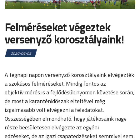
Felméréseket végeztek
versenyző korosztályaink!
2020-06-09
A tegnapi napon versenyző korosztályaink elvégezték
a szokásos felméréseket. Mindig fontos az
objektív mérés is a fejlődésük nyomon követése során,
de most a karanténidőszak elteltével még
izgalmasabb volt elvégezni a feladatokat.
Összességében elmondható, hogy játékosaink nagy
része becsületesen elvégezte az egyéni
edzéseket, de az igazi csapatedzéseket semmivel sem