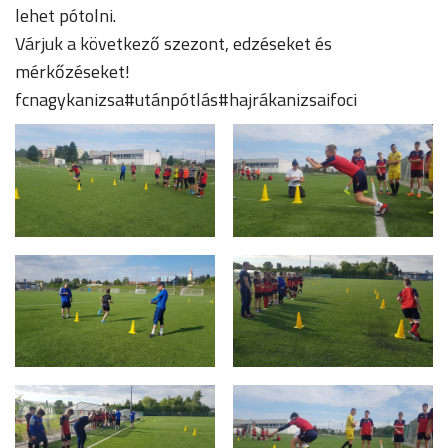
lehet pótolni.
Várjuk a következő szezont, edzéseket és
mérkőzéseket!
fcnagykanizsa#utánpótlás#hajrákanizsaifoci