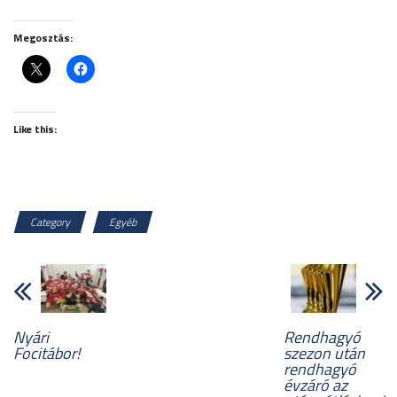
Megosztás:
Like this:
Category
Egyéb
Nyári
Rendhagyó
Focitábor!
szezon után
rendhagyó
évzáró az