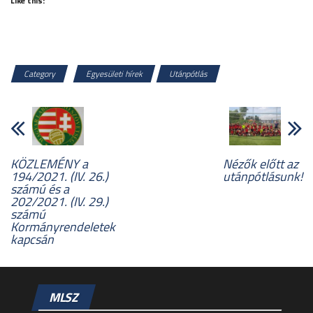
Like this:
Category
Egyesületi hírek
Utánpótlás
KÖZLEMÉNY a
Nézők előtt az
194/2021. (IV. 26.)
utánpótlásunk!
számú és a
202/2021. (IV. 29.)
számú
Kormányrendeletek
kapcsán
MLSZ