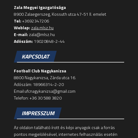
Zala Megyei Igazgatósága
8900 Zalaegerszeg, Kossuth utca 47-51 II. emelet
Tel:
+3692347206
Weblap:
zala.mlsz.hu
E-mail:
zala@mlsz.hu
Adószám:
19020848-2-44
KAPCSOLAT
Football Club Nagykanizsa
8800 Nagykanizsa, Zárda utca 16.
Adószám: 18966314-2-20
Email:ufcnagykanizsa@gmail.com
Telefon: +36 30 588 3820
IMPRESSZUM
Az oldalon található írott és képi anyagok csak a forrás
pontos megjelölésével, internetes felhasználás esetén