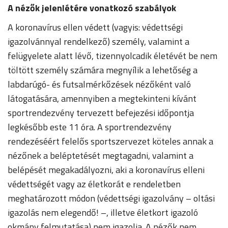
A nézők jelenlétére vonatkozó szabályok
A koronavírus ellen védett (vagyis: védettségi
igazolvánnyal rendelkező) személy, valamint a
felügyelete alatt lévő, tizennyolcadik életévét be nem
töltött személy számára megnyílik a lehetőség a
labdarúgó- és futsalmérkőzések nézőként való
látogatására, amennyiben a megtekinteni kívánt
sportrendezvény tervezett befejezési időpontja
legkésőbb este 11 óra. A sportrendezvény
rendezéséért felelős sportszervezet köteles annak a
nézőnek a beléptetését megtagadni, valamint a
belépését megakadályozni, aki a koronavírus elleni
védettségét vagy az életkorát e rendeletben
meghatározott módon (védettségi igazolvány – oltási
igazolás nem elegendő! –, illetve életkort igazoló
okmány felmutatása) nem igazolja. A nézők nem