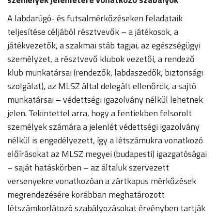
A labdarúgó- és futsalmérkőzéseken feladataik
teljesítése céljából résztvevők – a játékosok, a
játékvezetők, a szakmai stáb tagjai, az egészségügyi
személyzet, a résztvevő klubok vezetői, a rendező
klub munkatársai (rendezők, labdaszedők, biztonsági
szolgálat), az MLSZ által delegált ellenőrök, a sajtó
munkatársai – védettségi igazolvány nélkül lehetnek
jelen. Tekintettel arra, hogy a fentiekben felsorolt
személyek számára a jelenlét védettségi igazolvány
nélkül is engedélyezett, így a létszámukra vonatkozó
előírásokat az MLSZ megyei (budapesti) igazgatóságai
– saját hatáskörben – az általuk szervezett
versenyekre vonatkozóan a zártkapus mérkőzések
megrendezésére korábban meghatározott
létszámkorlátozó szabályozásokat érvényben tartják