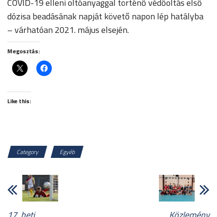
COVID-19 elleni oltóanyaggal történő védőoltás első
dózisa beadásának napját követő napon lép hatályba
– várhatóan 2021. május elsején.
Megosztás:
Like this:
Category
Egyéb
17. heti
Közlemény