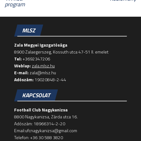
program
MLSZ
Zala Megyei Igazgatósága
8900 Zalaegerszeg, Kossuth utca 47-51 II. emelet
Tel:
+3692347206
Weblap:
zala.mlsz.hu
E-mail:
zala@mlsz.hu
Adószám:
19020848-2-44
KAPCSOLAT
Football Club Nagykanizsa
8800 Nagykanizsa, Zárda utca 16.
Adószám: 18966314-2-20
Email:ufcnagykanizsa@gmail.com
Telefon: +36 30 588 3820