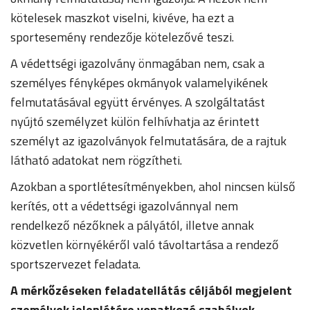
kötelesek maszkot viselni, kivéve, ha ezt a
sportesemény rendezője kötelezővé teszi.
A védettségi igazolvány önmagában nem, csak a
személyes fényképes okmányok valamelyikének
felmutatásával együtt érvényes. A szolgáltatást
nyújtó személyzet külön felhívhatja az érintett
személyt az igazolványok felmutatására, de a rajtuk
látható adatokat nem rögzítheti.
Azokban a sportlétesítményekben, ahol nincsen külső
kerítés, ott a védettségi igazolvánnyal nem
rendelkező nézőknek a pályától, illetve annak
közvetlen környékéről való távoltartása a rendező
sportszervezet feladata.
A mérkőzéseken feladatellátás céljából megjelent
személyek jelenlétére vonatkozó szabályok