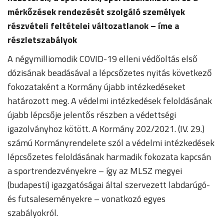
mérkőzések rendezését szolgáló személyek
részvételi feltételei változatlanok – íme a
részletszabályok
A négymilliomodik COVID-19 elleni védőoltás első
dózisának beadásával a lépcsőzetes nyitás következő
fokozataként a Kormány újabb intézkedéseket
határozott meg. A védelmi intézkedések feloldásának
újabb lépcsője jelentős részben a védettségi
igazolványhoz kötött. A Kormány 202/2021. (IV. 29.)
számú Kormányrendelete szól a védelmi intézkedések
lépcsőzetes feloldásának harmadik fokozata kapcsán
a sportrendezvényekre – így az MLSZ megyei
(budapesti) igazgatóságai által szervezett labdarúgó-
és futsaleseményekre – vonatkozó egyes
szabályokról.