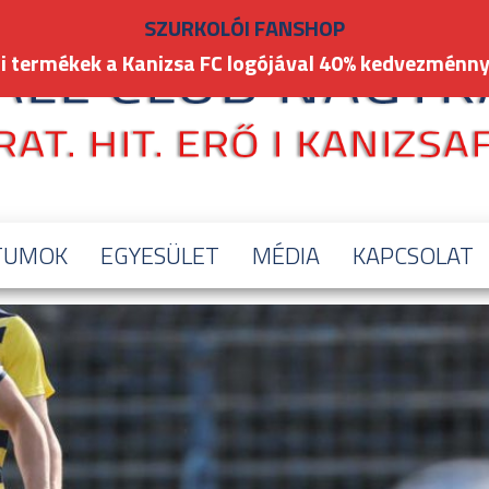
SZURKOLÓI FANSHOP
i termékek a Kanizsa FC logójával 40% kedvezménny
TUMOK
EGYESÜLET
MÉDIA
KAPCSOLAT