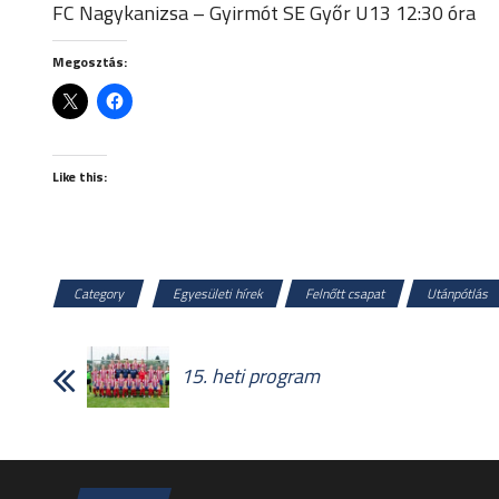
FC Nagykanizsa – Gyirmót SE Győr U13 12:30 óra
Megosztás:
Like this:
Category
Egyesületi hírek
Felnőtt csapat
Utánpótlás
15. heti program