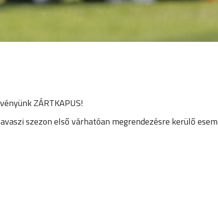
dezvényünk ZÁRTKAPUS!
 tavaszi szezon első várhatóan megrendezésre kerülő esemé