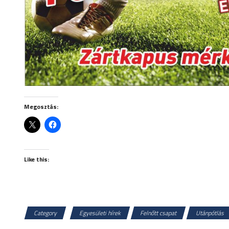
Megosztás:
Like this:
Category
Egyesületi hírek
Felnőtt csapat
Utánpótlás