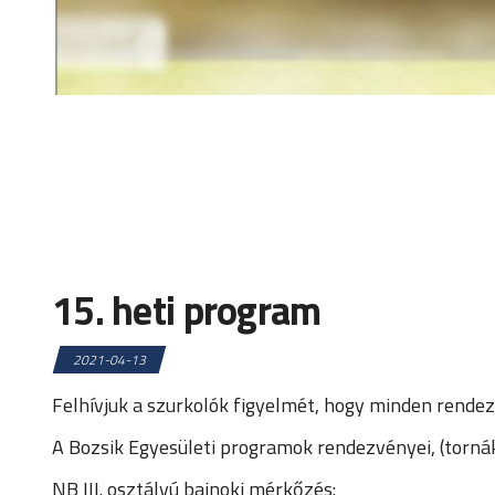
15. heti program
2021-04-13
Felhívjuk a szurkolók figyelmét, hogy minden ren
A Bozsik Egyesületi programok rendezvényei, (tornák
NB III. osztályú bajnoki mérkőzés: