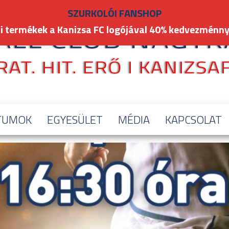
SZURKOLÓI FANSHOP
i termékek a Kanizsa FC logójával 40% kedvezménny
TUMOK
EGYESÜLET
MÉDIA
KAPCSOLAT