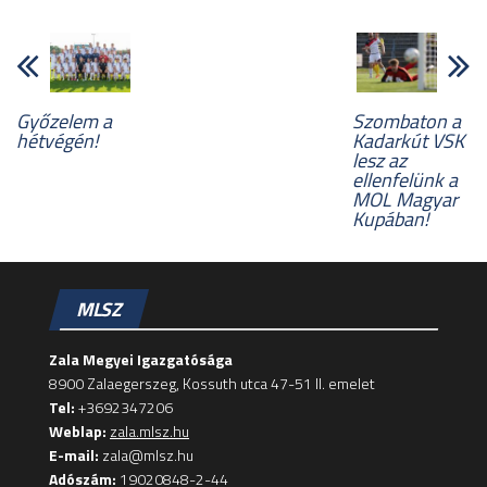
Győzelem a
Szombaton a
hétvégén!
Kadarkút VSK
lesz az
ellenfelünk a
MOL Magyar
Kupában!
MLSZ
Zala Megyei Igazgatósága
8900 Zalaegerszeg, Kossuth utca 47-51 II. emelet
Tel:
+3692347206
Weblap:
zala.mlsz.hu
E-mail:
zala@mlsz.hu
Adószám:
19020848-2-44