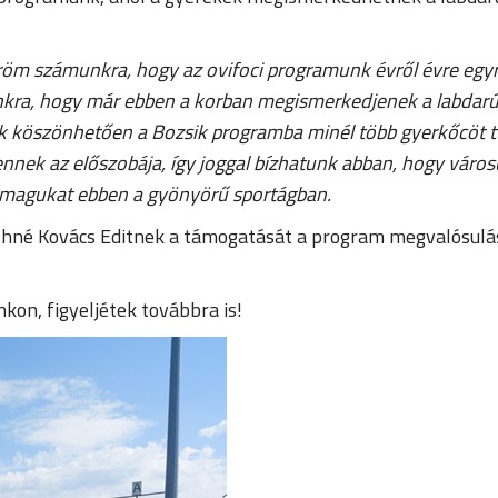
öm számunkra, hogy az ovifoci programunk évről évre egy
nkra, hogy már ebben a korban megismerkedjenek a labdarúg
k köszönhetően a Bozsik programba minél több gyerkőcöt t
ig ennek az előszobája, így joggal bízhatunk abban, hogy v
k magukat ebben a gyönyörű sportágban.
thné Kovács Editnek a támogatását a program megvalósul
on, figyeljétek továbbra is!