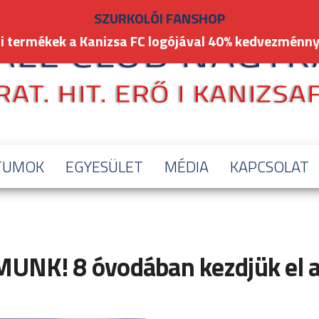
SZURKOLÓI FANSHOP
i termékek a Kanizsa FC logójával 40% kedvezménny
TUMOK
EGYESÜLET
MÉDIA
KAPCSOLAT
NK! 8 óvodában kezdjük el a 