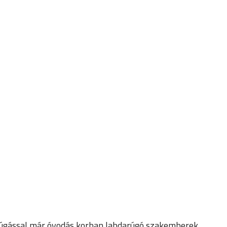
arúgással már óvodás korban labdarúgó szakemberek