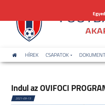
Skip
to
Egyed
the
content
HÍREK
CSAPATOK
DOKUMEN
Indul az OVIFOCI PROGRAMU
2021-09-13