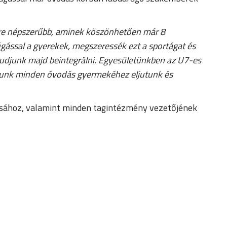
re népszerűbb, aminek köszönhetően már 8
ással a gyerekek, megszeressék ezt a sportágat és
udjunk majd beintegrálni. Egyesületünkben az U7-es
árosunk minden óvodás gyermekéhez eljutunk és
ásához, valamint minden tagintézmény vezetőjének