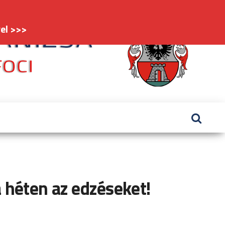
el >>>
FC
#kaniz
Nagy
héten az edzéseket!