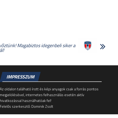
őztünk! Magabiztos idegenbeli siker a
l!
IMPRESSZUM
Az oldalon található írott és képi anyagok csak a forrás pontos
megjelölésével, internetes felhasználás esetén aktív
hivatkozással használhatóak fel!
Felelős szerkesztő: Dominik Zsolt