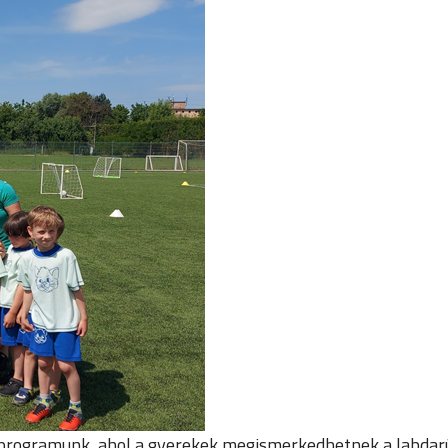
oci programunk, ahol a gyerekek megismerkedhetnek a labd