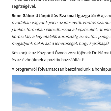
segítségével.
Bene Gábor Utánpótlás Szakmai Igazgató:
Nagy ör
óvodában vagyunk jelen az idei évtől. Fontos számu
játékos formában elkezdhessük a képzésüket, amine
korosztály a legfiatalabb korosztály, az ovifoci ped
megadjunk nekik azt a lehetőséget, hogy kipróbáljá
Köszönjük az Központi Óvoda vezetőjének Dr. Néme
és az óvónőknek a pozitív hozzáállást!
A programról folyamatosan beszámolunk a honlapunk