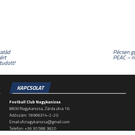
atád
Pécsen gy
ért
PEAC – ná
tudott!
KAPCSOLAT
Football Club Nagykanizsa
8800 Nagykanizsa, Zárda utca 16.
Adószám: 18966314-2-20
Email:ufcnagykanizsa@gmail.com
Telefon: +36 30 588 3820