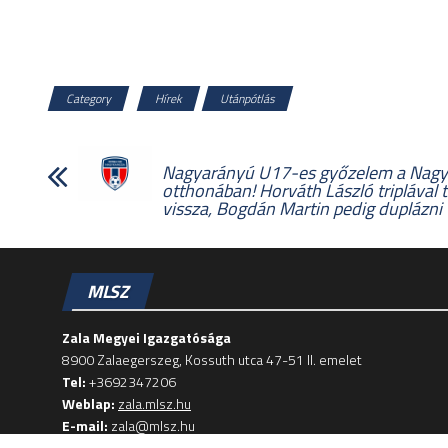
Category
Hírek
Utánpótlás
Nagyarányú U17-es győzelem a Nagy
otthonában! Horváth László triplával t
vissza, Bogdán Martin pedig duplázni 
MLSZ
Zala Megyei Igazgatósága
8900 Zalaegerszeg, Kossuth utca 47-51 II. emelet
Tel:
+3692347206
Weblap:
zala.mlsz.hu
E-mail:
zala@mlsz.hu
Adószám:
19020848-2-44