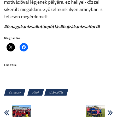
motivációval lépjenek pályára, ez hellyel-közzel
sikerült megoldani. Győzelmünk ilyen arányban is
teljesen megérdemelt.
#fcnagykanizsa#utánpótlás#hajrákanizsaifoci#
Megosztás:
Like this:
Category
Hírek
Utánpótlás