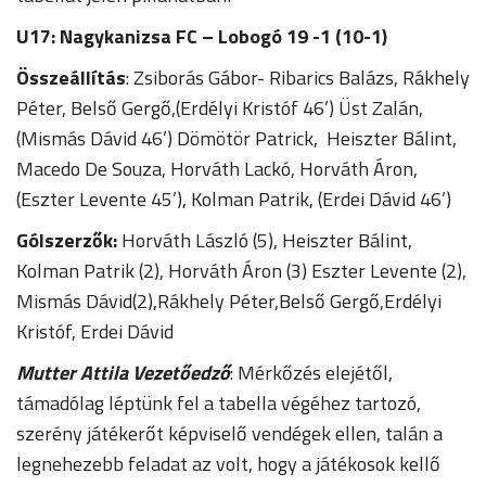
U17:
Nagykanizsa FC – Lobogó 1
9 -1 (10-1)
Összeállítás
: Zsiborás Gábor- Ribarics Balázs, Rákhely
Péter, Belső Gergő,(Erdélyi Kristóf 46’) Üst Zalán,
(Mismás Dávid 46’) Dömötör Patrick, Heiszter Bálint,
Macedo De Souza, Horváth Lackó, Horváth Áron,
(Eszter Levente 45’), Kolman Patrik, (Erdei Dávid 46’)
Gólszerzők:
Horváth László (5), Heiszter Bálint,
Kolman Patrik (2), Horváth Áron (3) Eszter Levente (2),
Mismás Dávid(2),Rákhely Péter,Belső Gergő,Erdélyi
Kristóf, Erdei Dávid
Mutter Attila Vezetőedző
: Mérkőzés elejétől,
támadólag léptünk fel a tabella végéhez tartozó,
szerény játékerőt képviselő vendégek ellen, talán a
legnehezebb feladat az volt, hogy a játékosok kellő