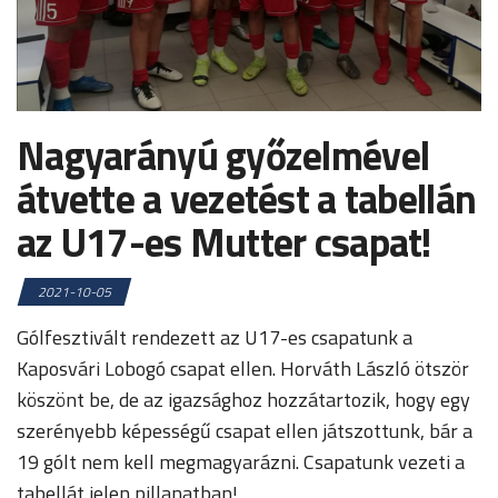
Nagyarányú győzelmével
átvette a vezetést a tabellán
az U17-es Mutter csapat!
2021-10-05
Gólfesztivált rendezett az U17-es csapatunk a
Kaposvári Lobogó csapat ellen. Horváth László ötször
köszönt be, de az igazsághoz hozzátartozik, hogy egy
szerényebb képességű csapat ellen játszottunk, bár a
19 gólt nem kell megmagyarázni. Csapatunk vezeti a
tabellát jelen pillanatban!