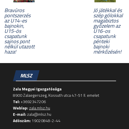
Bravúros
Jó játékkal és
pontszerzés
szép gólokkal
az U14-es
magabiztos
bajnokin,
győzelem az
U15-ös
U16-os
csapatunk
csapatunk
sajnos pont
pénteki
nélkül utazott
bajnoki
haza!
mérkőzésén!
MLSZ
Zala Megyei Igazgatósága
8900 Zalaegerszeg, Kossuth utca 47-51 II. emelet
Tel:
+3692347206
Weblap:
zala.mlsz.hu
E-mail:
zala@mlsz.hu
Adószám:
19020848-2-44