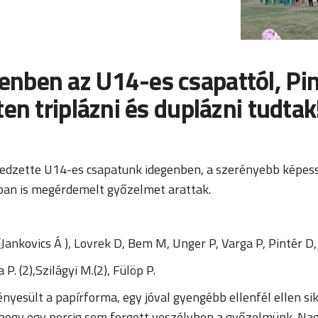
nben az U14-es csapattól, Pin
en triplázni és duplázni tudtak
n edzette U14-es csapatunk idegenben, a szerényebb képess
yban is megérdemelt győzelmet arattak.
(Jankovics Á ), Lovrek D, Bem M, Unger P, Varga P, Pintér D,
 P. (2),Szilágyi M.(2), Fülöp P.
yesült a papírforma, egy jóval gyengébb ellenfél ellen si
 hogy egy percig sem forgott veszélyben a győzelmünk. Na