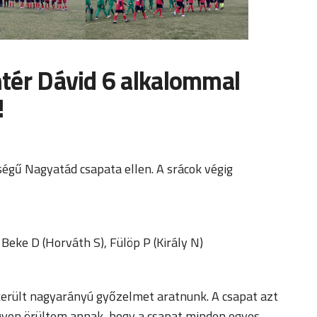
tér Dávid 6 alkalommal
!
égű Nagyatád csapata ellen. A srácok végig
 Beke D (Horváth S), Fülöp P (Király N)
került nagyarányú győzelmet aratnunk. A csapat azt
gyon örültem annak, hogy a csapat minden egyes