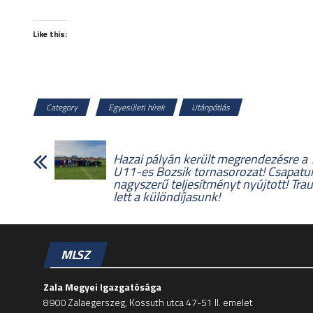
Like this:
Category
Egyesületi hírek
Utánpótlás
Hazai pályán került megrendezésre a 
U11-es Bozsik tornasorozat! Csapatu
nagyszerű teljesítményt nyújtott! Tr
lett a különdíjasunk!
MLSZ
Zala Megyei Igazgatósága
8900 Zalaegerszeg, Kossuth utca 47-51 II. emelet