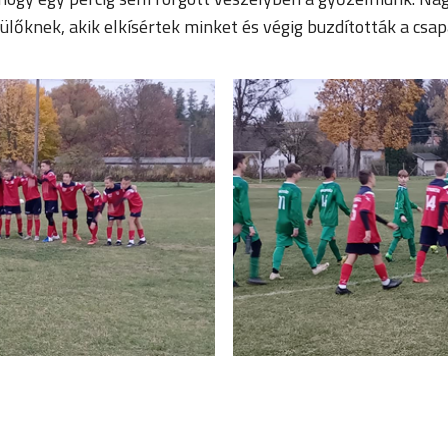
zülőknek, akik elkísértek minket és végig buzdították a csa