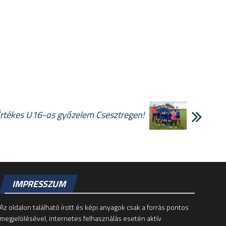
rtékes U16-os győzelem Csesztregen!
IMPRESSZUM
Az oldalon található írott és képi anyagok csak a forrás pontos
megjelölésével, internetes felhasználás esetén aktív