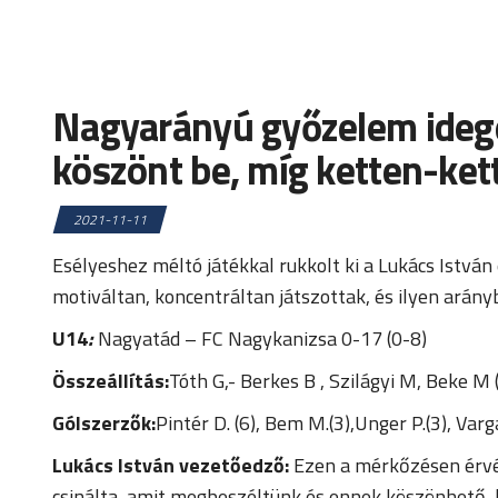
Nagyarányú győzelem idege
köszönt be, míg ketten-kett
2021-11-11
Esélyeshez méltó játékkal rukkolt ki a Lukács Istvá
motiváltan, koncentráltan játszottak, és ilyen arán
U14
:
Nagyatád – FC Nagykanizsa 0-17 (0-8)
Összeállítás:
Tóth G,- Berkes B , Szilágyi M, Beke M 
Gólszerzők:
Pintér D. (6), Bem M.(3),Unger P.(3), Varga
Lukács István vezetőedző:
Ezen a mérkőzésen érvén
csinálta, amit megbeszéltünk és ennek köszönhető,