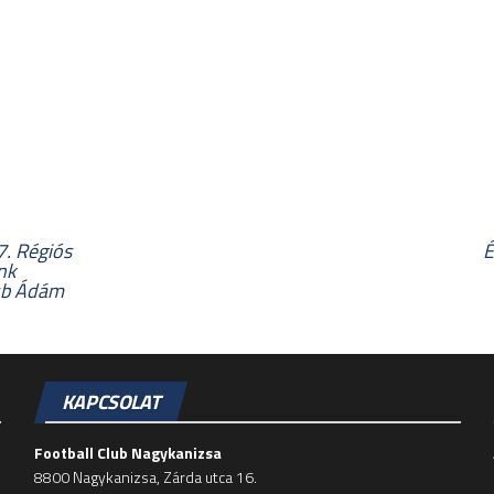
7. Régiós
É
nk
aub Ádám
KAPCSOLAT
Football Club Nagykanizsa
8800 Nagykanizsa, Zárda utca 16.