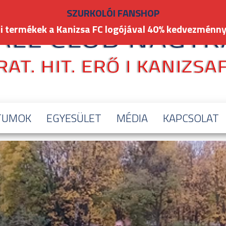
SZURKOLÓI FANSHOP
i termékek a Kanizsa FC logójával 40% kedvezménny
TUMOK
EGYESÜLET
MÉDIA
KAPCSOLAT